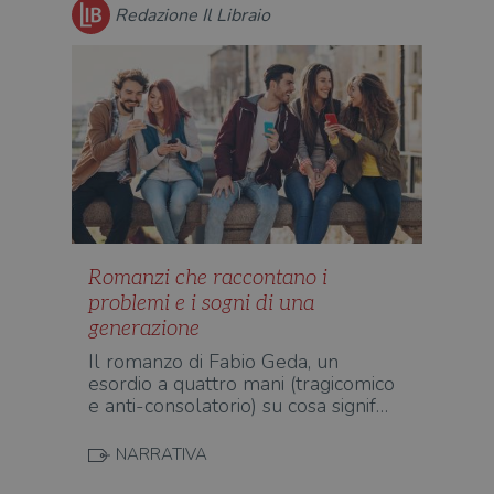
wordpress_test_cookie
Sessione
Wor
Redazione Il Libraio
Automattic
imp
Inc.
ques
.illibraio.it
quan
alla
login
vien
util
verif
bro
è im
per 
o rif
cook
wordpress_sec_[hash]
.illibraio.it
Sessione
Usat
gesti
Romanzi che raccontano i
sess
uten
problemi e i sogni di una
sul s
generazione
wordpress_logged_in_[hash]
.illibraio.it
Sessione
Usat
gesti
Il romanzo di Fabio Geda, un
sess
esordio a quattro mani (tragicomico
uten
sul s
e anti-consolatorio) su cosa signif…
CookieScriptConsent
1 mese
Memo
CookieScript
stat
.illibraio.it
NARRATIVA
cons
cook
dell