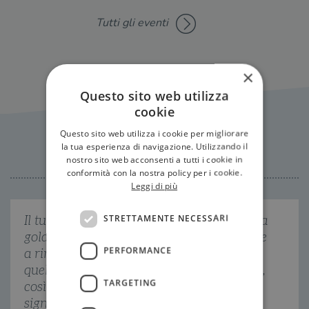
Tutti gli eventi
×
Questo sito web utilizza
cookie
Questo sito web utilizza i cookie per migliorare
Citazioni
la tua esperienza di navigazione. Utilizzando il
nostro sito web acconsenti a tutti i cookie in
conformità con la nostra policy per i cookie.
Leggi di più
STRETTAMENTE NECESSARI
Il tuo posto. Ida sente un nodo stringerle la
gola. Riesce a stento a fare sì con la testa e
PERFORMANCE
a ringraziare. Le sembra così stretto,
quell’angolo a lei riservato. E al contempo,
TARGETING
così sicuro. Un lavoro. Forse è questo che
significa diventare adulti. Ti siedi qui, lo