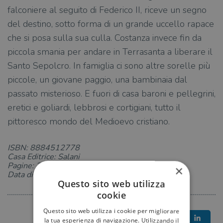
falconiere al seguito di Federico II, riceve un segno
del destino, sotto forma di un grande uccello rapace
che si posa sulla sua culla. Costanza invece fin da
piccola smania per andare in Terrasanta a liberare il
Santo Sepolcro. In famiglia ci sono altre sorelle più
piccole, un giovane paggio, una bambinaia dal
passato misterioso. E fuori di casa baroni e pellegrini,
eretici e goliardi, lebbrosi e cortigiani, tutto il
pittoresco mondo del Medioevo cristiano.
ISBN: 8884512778
Casa Editrice: Salani
Pagine: 247
×
Data di uscita: 30-05-2003
Questo sito web utilizza
cookie
Questo sito web utilizza i cookie per migliorare
la tua esperienza di navigazione. Utilizzando il