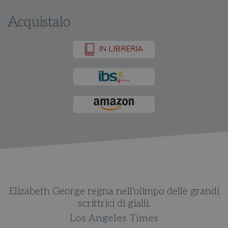
Acquistalo
IN LIBRERIA
di
Elizabeth George regna nell'olimpo delle grandi
E
scrittrici di gialli.
Los Angeles Times