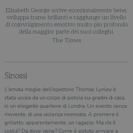
e,
Elizabeth George scrive eccezionalmente bene,
E
o
sviluppa trame brillanti e raggiunge un livello
do
di coinvolgimento emotivo molto più profondo
d
della maggior parte dei suoi colleghi.
The Times
Sinossi
L'amata moglie dell'ispettore Thomas Lynley è
stata uccisa da un colpo di pistola sui gradini di casa,
in un elegante quartiere di Londra. Un evento senza
movente, di una violenza insensata. A premere il
grilletto, apparentemente, un ragazzo. Ma chi è
costui? Da dove viene? Come è potuto arrivare a