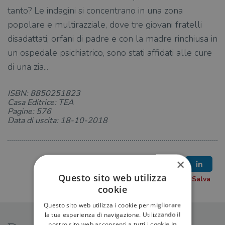
tanto? Le indagini si concentrano in una zona
popolare e multirazziale, dove tre giovani fratelli
disadattati, orfani di padre e con la madre rinchiusa in
un ospedale psichiatrico, sono stati affidati alle cure
di una zia...
ISBN: 8850251823
Casa Editrice: TEA
Pagine: 576
Data di uscita: 18-10-2018
×
Questo sito web utilizza
cookie
Questo sito web utilizza i cookie per migliorare
la tua esperienza di navigazione. Utilizzando il
nostro sito web acconsenti a tutti i cookie in