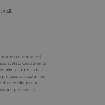
gialli.
Elizabeth 
n acume sconcertante il
icidio svelato casualmente
rimonio costruito su una
n professore squattrinato
a di un marito per la
passione per animali