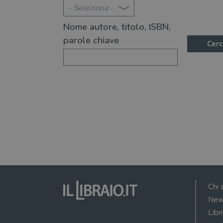
- Seleziona -
Nome autore, titolo, ISBN,
parole chiave
Cerc
Chi 
New
Libr