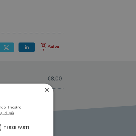
€8,00
×
ndo il nostro
gi di più
TERZE PARTI