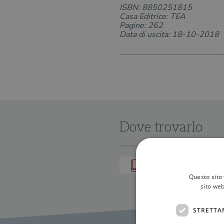
ISBN: 8850251815
Casa Editrice: TEA
Pagine: 262
Data di uscita: 18-10-2018
Dove trovarlo
IN LIBRERIA
Questo sito 
sito web
STRETTA