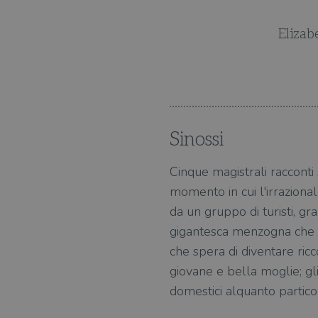
 di gialli.
Elizab
Sinossi
Cinque magistrali racconti
momento in cui l'irrazional
da un gruppo di turisti, gr
gigantesca menzogna che so
che spera di diventare ricc
giovane e bella moglie; gli
domestici alquanto particola