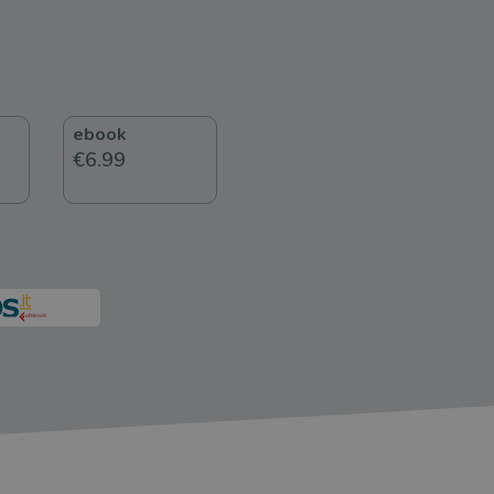
ebook
€6.99