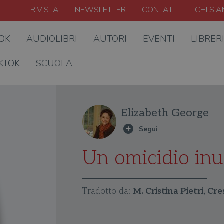
RIVISTA
NEWSLETTER
CONTATTI
CHI SI
OOK
AUDIOLIBRI
AUTORI
EVENTI
LIBRER
KTOK
SCUOLA
Elizabeth George
Un omicidio inut
Tradotto da:
M. Cristina Pietri, C