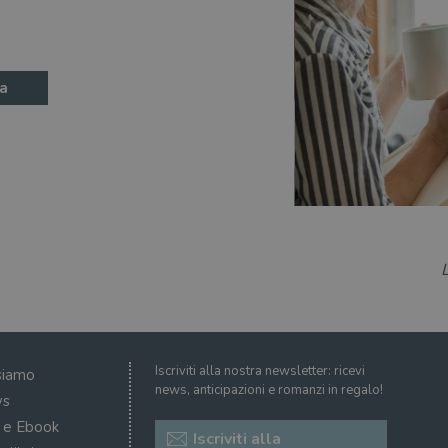
a
Iscriviti alla nostra newsletter: ricevi
siamo
news, anticipazioni e romanzi in regalo!
s
i e Ebook
Iscriviti alla