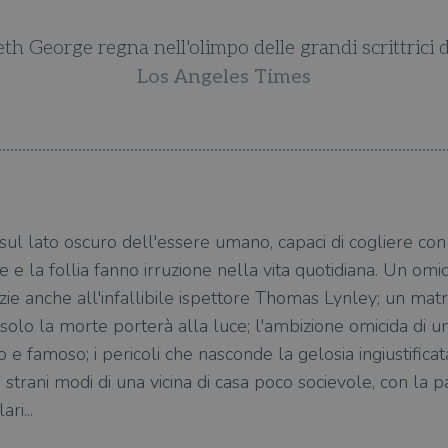
eth George regna nell'olimpo delle grandi scrittrici di 
Los Angeles Times
 sul lato oscuro dell'essere umano, capaci di cogliere co
e e la follia fanno irruzione nella vita quotidiana. Un om
azie anche all'infallibile ispettore Thomas Lynley; un mat
lo la morte porterà alla luce; l'ambizione omicida di u
o e famoso; i pericoli che nasconde la gelosia ingiustificat
 strani modi di una vicina di casa poco socievole, con la 
ri...