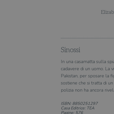
di gialli.
Elizab
Sinossi
In una casamatta sulla spia
cadavere di un uomo. La vi
Pakistan, per sposare la fi
sostiene che si tratta di u
polizia non ha ancora rivela
ISBN: 8850251297
Casa Editrice: TEA
Pagine: 576