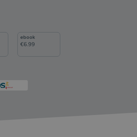
ebook
€6.99