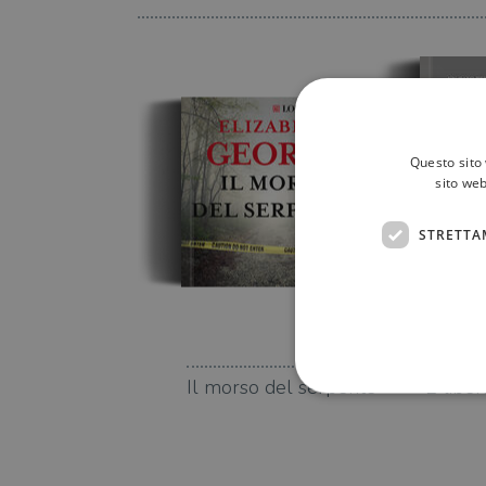
Questo sito 
sito web
STRETTA
Il morso del serpente
E liber
I cookie strettamente necessa