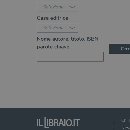
- Seleziona -
Casa editrice
- Seleziona -
Nome autore, titolo, ISBN,
parole chiave
Cerc
Chi 
New