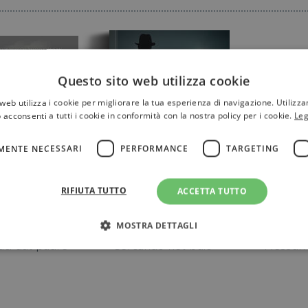
Questo sito web utilizza cookie
web utilizza i cookie per migliorare la tua esperienza di navigazione. Utilizza
 acconsenti a tutti i cookie in conformità con la nostra policy per i cookie.
Leg
MENTE NECESSARI
PERFORMANCE
TARGETING
RIFIUTA TUTTO
ACCETTA TUTTO
MOSTRA DETTAGLI
aci dal padre
Cercando nel buio
Nessun 
Strettamente necessari
Performance
Targeting
Terze parti
ri consentono le funzionalità principali del sito web come l'accesso dell'utente e la gest