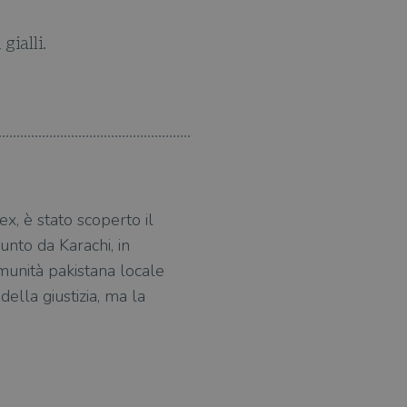
gialli.
Elizabeth
ex, è stato scoperto il
unto da Karachi, in
omunità pakistana locale
della giustizia, ma la