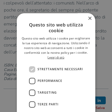
i colpevoli dell’attentato: i comunisti. Nell’arco di
poche ore, il segretario del sempre più potente
partito nazionalsocialista chiede e ottiene lo stato di
×
emergenza. E, nell’arco di pochi mesi, vince le
Questo sito web utilizza
cookie
elezioni con il 44 per cento dei voti. Ma chi ha ordito
davvero la trama dell’attentato che ha innescato la
Questo sito web utilizza i cookie per migliorare
la tua esperienza di navigazione. Utilizzando il
concatenazione di eventi più tragica della storia
nostro sito web acconsenti a tutti i cookie in
dell’umanità?
conformità con la nostra policy per i cookie.
Leggi di più
ISBN: 8850265786
STRETTAMENTE NECESSARI
Casa Editrice: TEA
Pagine: 448
Data di uscita: 24-03-2023
PERFORMANCE
TARGETING
TERZE PARTI