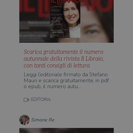
alla
login
vien
util
verif
bro
è im
per 
o rif
cook
wordpress_sec_[hash]
.illibraio.it
Sessione
Usat
Scarica gratuitamente il numero
gesti
sess
autunnale della rivista Il Libraio,
uten
sul s
con tanti consigli di lettura
wordpress_logged_in_[hash]
.illibraio.it
Sessione
Usat
Leggi l’editoriale firmato da Stefano
gesti
Mauri e scarica gratuitamente, in pdf
sess
o epub, il numero autu…
uten
sul s
CookieScriptConsent
1 mese
Memo
CookieScript
EDITORIA
stat
.illibraio.it
cons
cook
dell
Simone Re
il d
corr
msToken
.tiktok.com
1
Ques