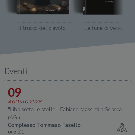
Il trucco del diavolo
Le furie di Venezia
Eventi
09
AGOSTO 2026
A
"Libri sotto le stelle": Fabiano Massimi a Sciacca
Fe
(AGI)
M
Complesso Tommaso Fazello
S
ore 21
o