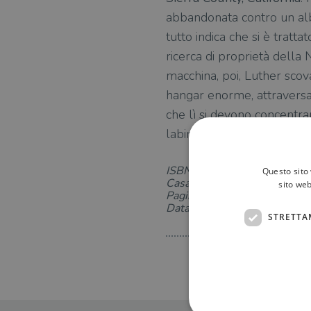
abbandonata contro un alb
tutto indica che si è trattat
ricerca di proprietà della 
macchina, poi, Luther scov
hangar enorme, attraversa
che lì si devono concentrar
labirinto e accettare una 
ISBN: 8850260563
Questo sito 
Casa Editrice: TEA
sito web
Pagine: 664
Data di uscita: 22-07-2021
STRETTA