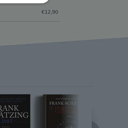
€12,90
ione dell'account. Il sito
 pagina di login. Il
 Web è impostato per
sito
sito
te per il dominio corrente.
azione e sicurezza,
i loro dati siano protetti
no con i suoi servizi.