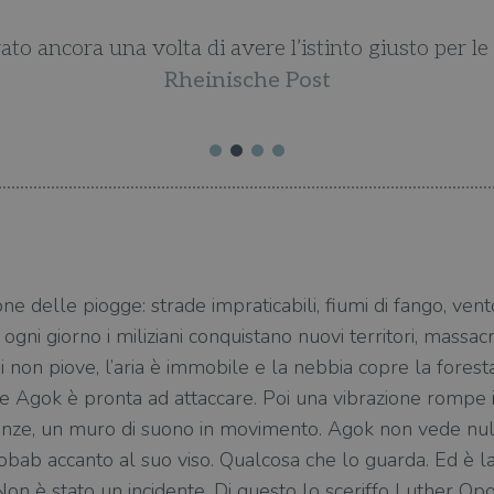
to ancora una volta di avere l’istinto giusto per le 
Rheinische Post
ne delle piogge: strade impraticabili, fiumi di fango, vent
 ogni giorno i miliziani conquistano nuovi territori, mass
 non piove, l’aria è immobile e la nebbia copre la foresta
re Agok è pronta ad attaccare. Poi una vibrazione rompe i
enze, un muro di suono in movimento. Agok non vede null
obab accanto al suo viso. Qualcosa che lo guarda. Ed è la
 Non è stato un incidente. Di questo lo sceriffo Luther Opo