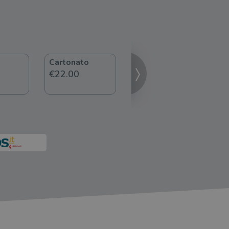
Cartonato
ebook
€22.00
€9.99