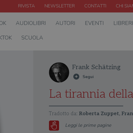
RIVISTA
NEWSLETTER
CONTATTI
CHI SI
OOK
AUDIOLIBRI
AUTORI
EVENTI
LIBRER
KTOK
SCUOLA
Frank Schätzing
La tirannia della
Tradotto da:
Roberta Zuppet, Fran
Leggi le prime pagine