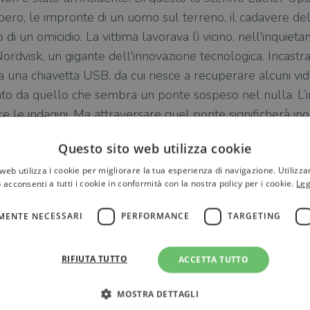
ero, le impronte di un uomo sul terreno, il cadavere del
o di un omicidio. La vittima lavorava lì vicino, nell'inquieta
Nordvisk, un gigante dell'innovazione tecnologica. Incastrat
a una chiavetta USB, da cui riesce a recuperare alcuni vid
to da quello che sembra un ponte sospeso nel nulla. L’i
e le indagini. Ma attraversare quel ponte significherà inol
sfida all’esistenza dell’umanità come noi la conosciamo…
Questo sito web utilizza cookie
web utilizza i cookie per migliorare la tua esperienza di navigazione. Utilizza
 acconsenti a tutti i cookie in conformità con la nostra policy per i cookie.
Leg
MENTE NECESSARI
PERFORMANCE
TARGETING
RIFIUTA TUTTO
ACCETTA TUTTO
MOSTRA DETTAGLI