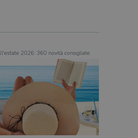
07.08.2026
ll'estate 2026: 360 novità consigliate
Libri da leggere