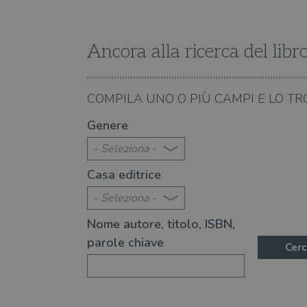
Ancora alla ricerca del libr
07.08.2026
COMPILA UNO O PIÙ CAMPI E LO TR
te 2026: 360 novità consigliate
Libri da leggere nell'e
Genere
- Seleziona -
Casa editrice
- Seleziona -
Nome autore, titolo, ISBN,
parole chiave
Cerc