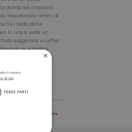
la donna nel crepaccio:
nte, inaccessibile centro di
a tra i sedili della
eo. In uno si vede un
ntuito suggerisce a Luther
trarsi in un autentico
×
ndo il nostro
gi di più
TERZE PARTI