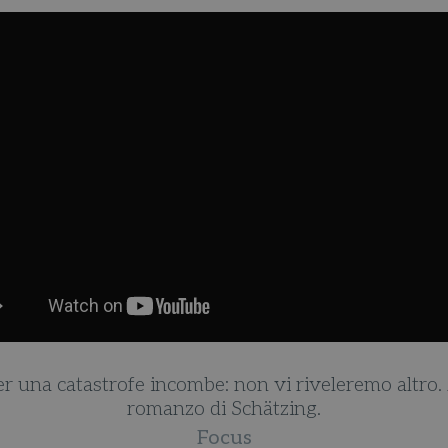
er una catastrofe incombe: non vi riveleremo altro. A
romanzo di Schätzing.
Focus