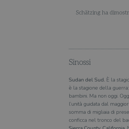
 le tematiche più attuali.
Schätzing ha dimostra
Sinossi
Sudan del Sud.
È la stagio
è la stagione della guerra:
bambini. Ma non oggi. Oggi
l’unità guidata dal maggio
somma di migliaia di pres
conficca nel tronco del ba
Sierra County, California
.