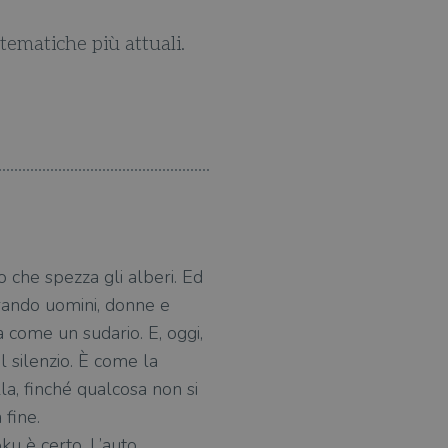
tematiche più attuali.
In questo nuovo thriller u
o che spezza gli alberi. Ed
acrando uomini, donne e
 come un sudario. E, oggi,
l silenzio. È come la
a, finché qualcosa non si
 fine.
ku è certo. L’auto