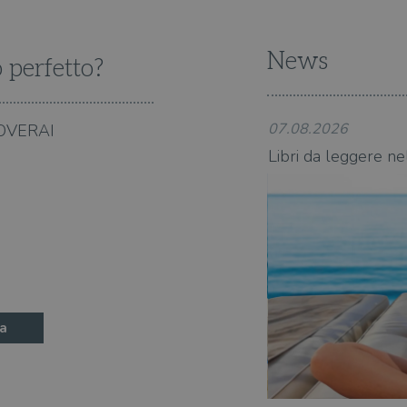
News
o perfetto?
07.08.2026
OVERAI
state 2026: 360 novità consigliate
Libri da leggere ne
a