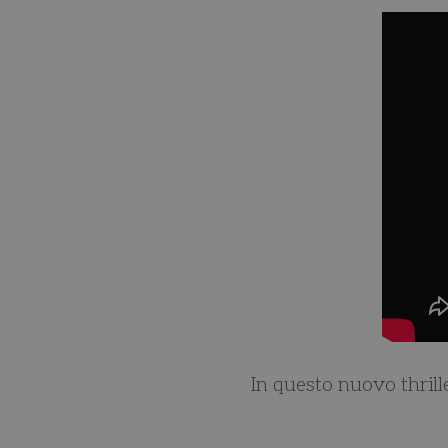
o. A parte che è il miglior
In questo nuovo thrill