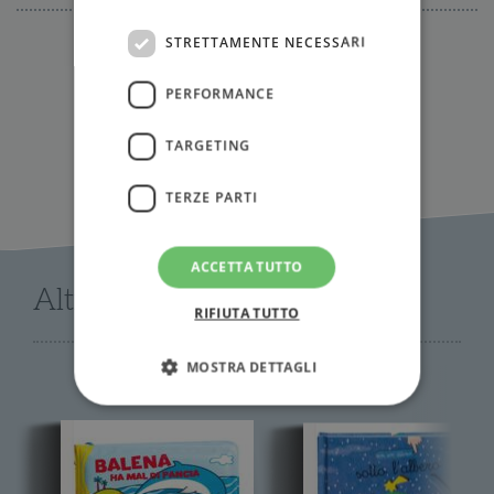
STRETTAMENTE NECESSARI
IN LIBRERIA
PERFORMANCE
TARGETING
TERZE PARTI
ACCETTA TUTTO
Altri libri di Gabriele Clima
RIFIUTA TUTTO
MOSTRA DETTAGLI
Strettamente necessari
Performance
Targeting
Terze parti