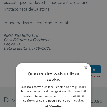
picccola piscina dove far nuotare il pesciolino
protagonista della storia.
In una bellissima confezione regalo!
ISBN: 8855067176
Casa Editrice: La Coccinella
Pagine: 8
Data di uscita: 05-09-2025
×
Questo sito web utilizza
cookie
Questo sito web utilizza i cookie per migliorare
la tua esperienza di navigazione. Utilizzando il
nostro sito web acconsenti a tutti i cookie in
Dove trovarlo
conformità con la nostra policy per i cookie.
€10,90
Leggi di più