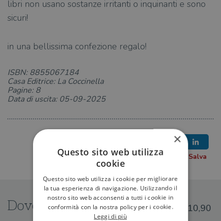
libri non usano sostanze irritanti o inquinanti e sono
sicuri!
in una bellissima confezione regalo!
ISBN: 8855067184
Casa Editrice: La Coccinella
Pagine: 8
Data di uscita: 05-09-2025
×
Questo sito web utilizza
cookie
Questo sito web utilizza i cookie per migliorare
la tua esperienza di navigazione. Utilizzando il
nostro sito web acconsenti a tutti i cookie in
Dove trovarlo
conformità con la nostra policy per i cookie.
€10,90
Leggi di più