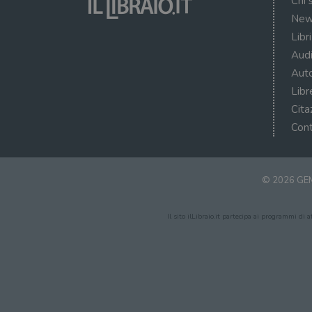
Chi 
New
Libr
Audi
Auto
Libr
Cita
Cont
© 2026 GEM
Il sito ilLibraio.it partecipa ai programmi di 