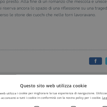
 presto. Alla fine di un romanzo che mescola e unisce, c
 riserva ancora lo spazio di una riflessione su una tragedia
rso le storie dei cuochi che nelle torri lavoravano.
Questo sito web utilizza cookie
web utilizza i cookie per migliorare la tua esperienza di navigazione. Utilizza
 acconsenti a tutti i cookie in conformità con la nostra policy per i cookie.
Leg