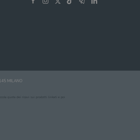
0145 MILANO
cola quota dei ricavi sui prodotti linkati e poi