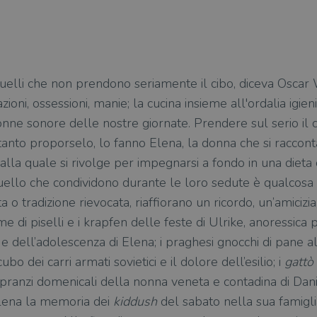
uelli che non prendono seriamente il cibo, diceva Oscar 
ioni, ossessioni, manie; la cucina insieme all'ordalia igien
nne sonore delle nostre giornate. Prendere sul serio il ci
tanto proporselo, lo fanno Elena, la donna che si racconta
 alla quale si rivolge per impegnarsi a fondo in una diet
uello che condividono durante le loro sedute è qualcosa 
 o tradizione rievocata, riaffiorano un ricordo, un’amicizia
me di piselli e i krapfen delle feste di Ulrike, anoressica 
 e dell’adolescenza di Elena; i praghesi gnocchi di pane a
bo dei carri armati sovietici e il dolore dell’esilio; i
gattò
i pranzi domenicali della nonna veneta e contadina di Dani
Elena la memoria dei
kiddush
del sabato nella sua famigli