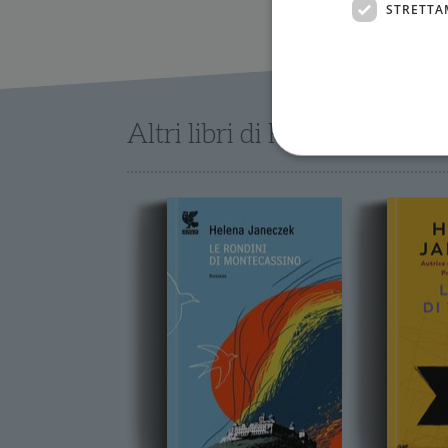
STRETTA
Altri libri di Helena Janecz
I cookie strettamente necessa
web non può essere utilizza
Nome
wordpress_test_cookie
wordpress_sec_[hash]
wordpress_logged_in_[ha
CookieScriptConsent