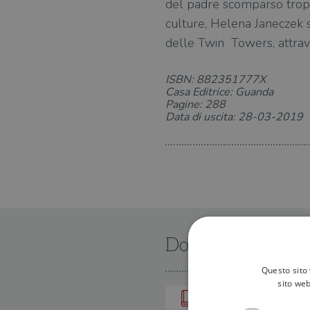
del padre scomparso troppo
culture, Helena Janeczek si
delle Twin Towers, attrave
ISBN: 882351777X
Casa Editrice: Guanda
Pagine: 288
Data di uscita: 28-03-2019
Dove trovarlo
Questo sito 
sito web
IN LIBRERIA