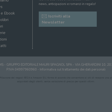
siamo
news, anticipazioni e romanzi in regalo!
s
i e Ebook
Iscriviti alla
olibri
Newsletter
ri
erie
zioni
atti
S - GRUPPO EDITORIALE MAURI SPAGNOL SPA - VIA GHERARDINI 10, 2
P.IVA 04997960960 -
Informativa sul trattamento dei dati personali
affiliazione dei negozi IBS.it e Amazon EU, forme di accordo che consentono ai siti di recepire una pic
acquistati dagli utenti, senza variazione di prezzo per questi ultimi.