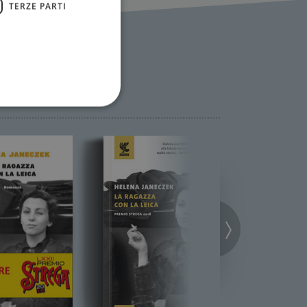
TERZE PARTI
ione dell'account. Il sito
 pagina di login. Il
 Web è impostato per
sito
sito
te per il dominio corrente.