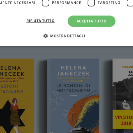
MENTE NECESSARI
PERFORMANCE
TARGETING
RIFIUTA TUTTO
ACCETTA TUTTO
MOSTRA DETTAGLI
ek
Strettamente necessari
Performance
Targeting
Terze parti
ri consentono le funzionalità principali del sito web come l'accesso dell'utente e la gest
to correttamente senza i cookie strettamente necessari.
Fornitore
/
Scadenza
Descrizione
Dominio
Sessione
WordPress imposta questo cookie quando accedi alla
Automattic
cookie viene utilizzato per verificare se il browser
Inc.
consentire o rifiutare i cookie.
.illibraio.it
.illibraio.it
Sessione
Usato per gestire la sessione degli utenti loggati sul 
sh]
.illibraio.it
Sessione
Usato per gestire la sessione degli utenti loggati sul 
1 mese
Memorizza lo stato del consenso ai cookie dell'uten
CookieScript