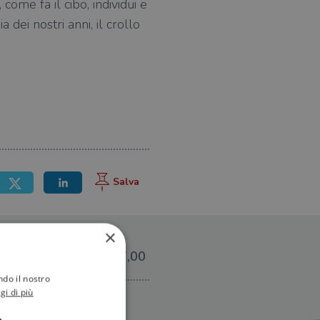
ome fa il cibo, individui e
 dei nostri anni, il crollo
×
€17,00
ndo il nostro
gi di più