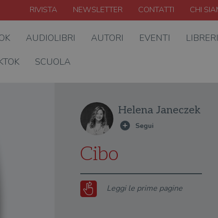
RIVISTA
NEWSLETTER
CONTATTI
CHI SI
OOK
AUDIOLIBRI
AUTORI
EVENTI
LIBRER
KTOK
SCUOLA
Helena Janeczek
Cibo
Leggi le prime pagine