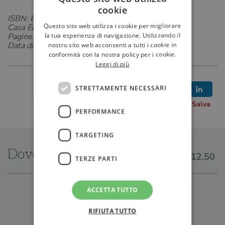
cookie
ISBN: 8811361265
Questo sito web utilizza i cookie per migliorare
Casa Editrice: Garzanti
la tua esperienza di navigazione. Utilizzando il
Pagine: 560
Data di uscita: 06-09-2012
nostro sito web acconsenti a tutti i cookie in
conformità con la nostra policy per i cookie.
Leggi di più
STRETTAMENTE NECESSARI
PERFORMANCE
TARGETING
Dove trovarlo
€12,50
TERZE PARTI
ACCETTA TUTTO
IN LIBRERIA
RIFIUTA TUTTO