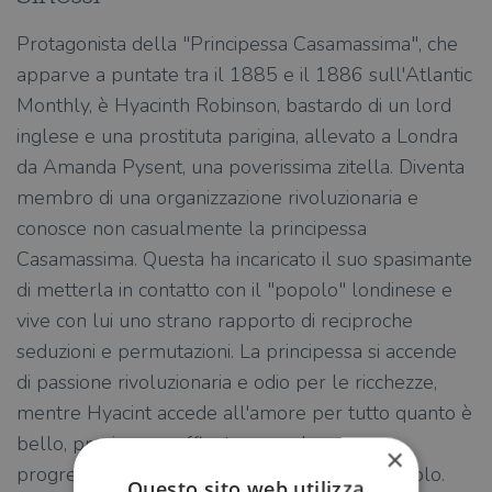
Protagonista della "Principessa Casamassima", che
apparve a puntate tra il 1885 e il 1886 sull'Atlantic
Monthly, è Hyacinth Robinson, bastardo di un lord
inglese e una prostituta parigina, allevato a Londra
da Amanda Pysent, una poverissima zitella. Diventa
membro di una organizzazione rivoluzionaria e
conosce non casualmente la principessa
Casamassima. Questa ha incaricato il suo spasimante
di metterla in contatto con il "popolo" londinese e
vive con lui uno strano rapporto di reciproche
seduzioni e permutazioni. La principessa si accende
di passione rivoluzionaria e odio per le ricchezze,
mentre Hyacint accede all'amore per tutto quanto è
bello, prezioso e raffinato e perde
×
progressivamente fede e interesse per il popolo.
Questo sito web utilizza