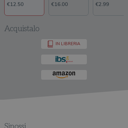
€12.50
€16.00
€2.99
Acquistalo
IN LIBRERIA
Sinossi