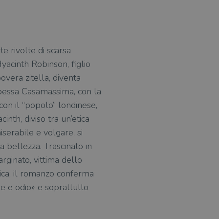
e rivolte di scarsa
Hyacinth Robinson, figlio
overa zitella, diventa
ipessa Casamassima, con la
con il “popolo” londinese,
nth, diviso tra un’etica
iserabile e volgare, si
la bellezza. Trascinato in
ginato, vittima dello
atica, il romanzo conferma
re e odio» e soprattutto