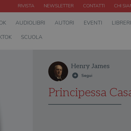
RIVISTA
NEWSLETTER
CONTATTI
CHI SI
OOK
AUDIOLIBRI
AUTORI
EVENTI
LIBRER
KTOK
SCUOLA
Henry James
Principessa Ca