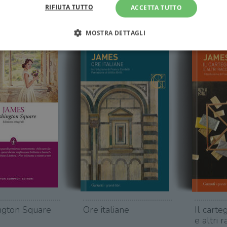
RIFIUTA TUTTO
ACCETTA TUTTO
MOSTRA DETTAGLI
Strettamente necessari
Performance
Targeting
Terze parti
ri consentono le funzionalità principali del sito web come l'accesso dell'utente e la gest
to correttamente senza i cookie strettamente necessari.
Fornitore
/
Scadenza
Descrizione
Dominio
Sessione
WordPress imposta questo cookie quando accedi alla
Automattic
cookie viene utilizzato per verificare se il browser
Inc.
consentire o rifiutare i cookie.
.illibraio.it
.illibraio.it
Sessione
Usato per gestire la sessione degli utenti loggati sul 
sh]
.illibraio.it
Sessione
Usato per gestire la sessione degli utenti loggati sul 
1 mese
Memorizza lo stato del consenso ai cookie dell'uten
CookieScript
.illibraio.it
gton Square
Ore italiane
Il carte
.tiktok.com
1
Questo cookie viene utilizzato per scopi di autentic
e altri r
settimana
assicurando che gli utenti rimangano registrati e che 