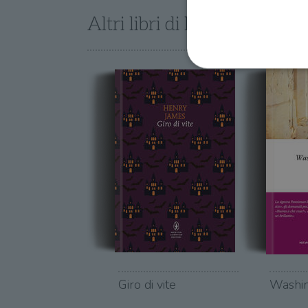
Altri libri di Henry James
I cookie strettamente necessa
web non può essere utilizza
Nome
wordpress_test_cookie
wordpress_sec_[hash]
wordpress_logged_in_[ha
CookieScriptConsent
Giro di vite
Washin
msToken