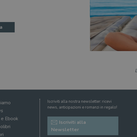
a
Iscriviti alla nostra newsletter: ricevi
siamo
news, anticipazioni e romanzi in regalo!
s
i e Ebook
Iscriviti alla
olibri
Newsletter
ri