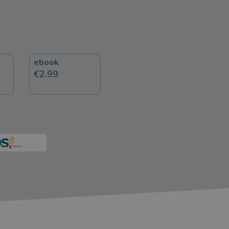
ebook
€2.99