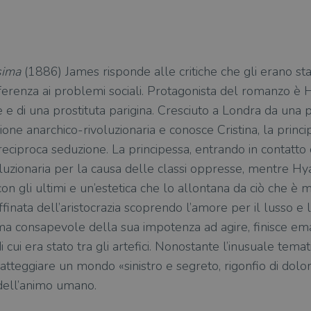
sima
(1886) James risponde alle critiche che gli erano stat
ifferenza ai problemi sociali. Protagonista del romanzo è 
 e di una prostituta parigina. Cresciuto a Londra da una p
ne anarchico-rivoluzionaria e conosce Cristina, la princ
reciproca seduzione. La principessa, entrando in contatto 
luzionaria per la causa delle classi oppresse, mentre Hyaci
con gli ultimi e un’estetica che lo allontana da ciò che è m
affinata dell’aristocrazia scoprendo l’amore per il lusso e 
a consapevole della sua impotenza ad agire, finisce emar
 cui era stato tra gli artefici. Nonostante l’inusuale tem
ratteggiare un mondo «sinistro e segreto, rigonfio di dolo
dell’animo umano.