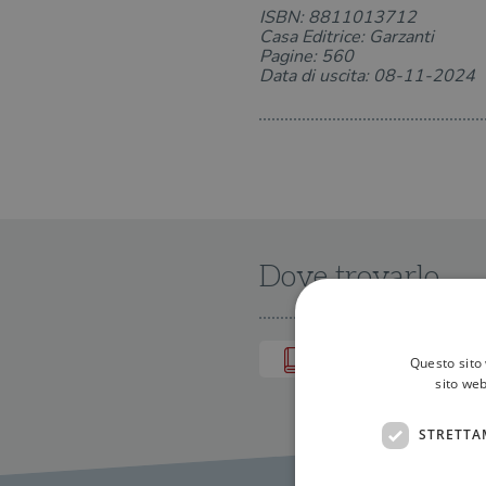
ISBN: 8811013712
Casa Editrice: Garzanti
Pagine: 560
Data di uscita: 08-11-2024
Dove trovarlo
IN LIBRERIA
Questo sito 
sito web
STRETTA