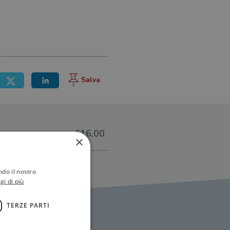
€16,00
×
ndo il nostro
gi di più
TERZE PARTI