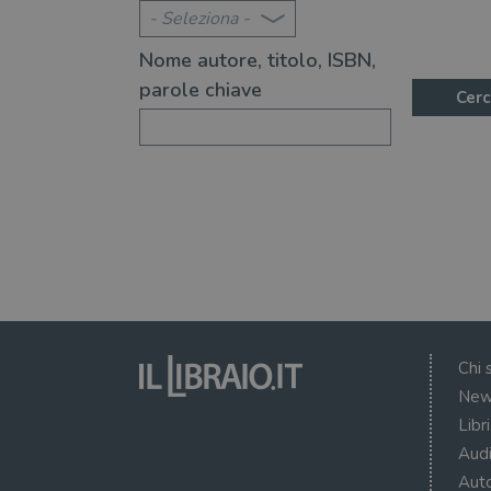
- Seleziona -
Nome autore, titolo, ISBN,
parole chiave
Cerc
Chi 
New
Libr
Audi
Auto