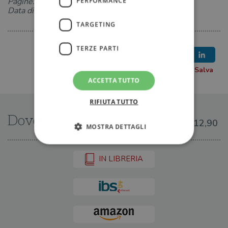
Pagine: 672
PERFORMANCE
Data di uscita: 04-06-2024
TARGETING
TERZE PARTI
ACCETTA TUTTO
RIFIUTA TUTTO
Dove trovarlo
€12,90
MOSTRA DETTAGLI
IN LIBRERIA
Strettamente necessari
Performance
Targeting
Terze parti
I cookie strettamente necessari consentono le
funzionalità principali del sito web come
l'accesso dell'utente e la gestione dell'account. Il
sito web non può essere utilizzato