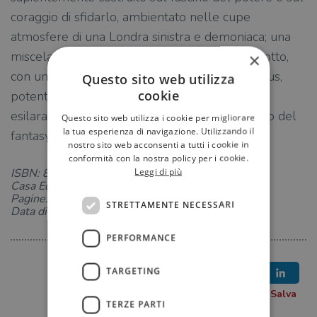
coraggio di sfidarlo, ambientato nelle cupe
atmosfere di una Londra sinistra e demoniaca; una
miscela perfetta di magia, avventura e complotto,
×
con un protagonista irresistibile: il jinn Bartimeus,
Questo sito web utilizza
cookie
potente, ingegnoso e astuto, e soprattutto
esilarante. Il secondo capitolo di un capolavoro del
Questo sito web utilizza i cookie per migliorare
la tua esperienza di navigazione. Utilizzando il
fantasy.
nostro sito web acconsenti a tutti i cookie in
conformità con la nostra policy per i cookie.
Leggi di più
ISBN: 8831024523
Casa Editrice: Salani
Pagine: 560
STRETTAMENTE NECESSARI
Data di uscita: 05-09-2025
PERFORMANCE
TARGETING
TERZE PARTI