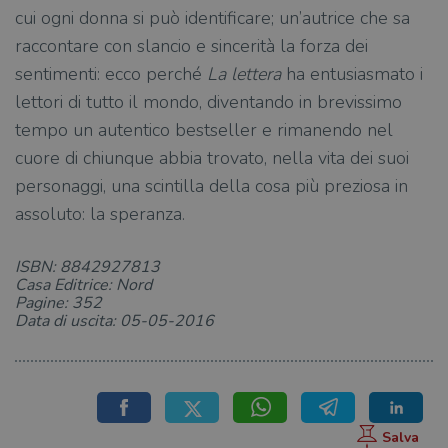
Targeting
Terze parti
cui ogni donna si può identificare; un’autrice che sa
I cookie strettamente necessari consentono le
raccontare con slancio e sincerità la forza dei
funzionalità principali del sito web come
sentimenti: ecco perché
La lettera
ha entusiasmato i
l'accesso dell'utente e la gestione dell'account. Il
sito web non può essere utilizzato
lettori di tutto il mondo, diventando in brevissimo
correttamente senza i cookie strettamente
necessari.
tempo un autentico bestseller e rimanendo nel
Fornitore
/
cuore di chiunque abbia trovato, nella vita dei suoi
Nome
Scadenza
Desc
Dominio
personaggi, una scintilla della cosa più preziosa in
wordpress_test_cookie
Sessione
Wor
Automattic
imp
assoluto: la speranza.
Inc.
ques
.illibraio.it
quan
alla
ISBN: 8842927813
login
vien
Casa Editrice: Nord
util
Pagine: 352
verif
Data di uscita: 05-05-2016
bro
è im
per 
o rif
cook
wordpress_sec_[hash]
.illibraio.it
Sessione
Usat
gesti
sess
uten