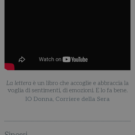
la
La lettera
è un libro che accoglie e abbraccia la
L
.
voglia di sentimenti, di emozioni. E lo fa bene.
IO Donna, Corriere della Sera