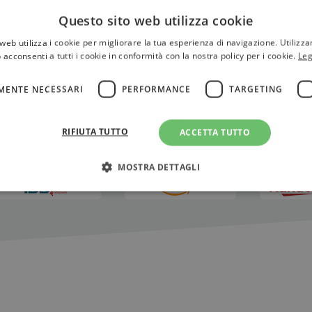
Questo sito web utilizza cookie
web utilizza i cookie per migliorare la tua esperienza di navigazione. Utilizza
 acconsenti a tutti i cookie in conformità con la nostra policy per i cookie.
Leg
MENTE NECESSARI
PERFORMANCE
TARGETING
RIFIUTA TUTTO
ACCETTA TUTTO
MOSTRA DETTAGLI
Strettamente necessari
Performance
Targeting
Terze parti
ri consentono le funzionalità principali del sito web come l'accesso dell'utente e la gest
to correttamente senza i cookie strettamente necessari.
Fornitore
/
Scadenza
Descrizione
Dominio
Sessione
WordPress imposta questo cookie quando accedi alla
Automattic