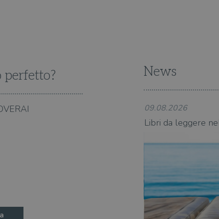
proprietari di siti Web.
5 mesi 4
Questo cookie è impostato da Youtube per tenere t
Google LLC
settimane
dell'utente per i video di Youtube incorporati nei 
.youtube.com
se il visitatore del sito web sta utilizzando la nuov
dell'interfaccia di Youtube.
ATA
5 mesi 4
Questo cookie è impostato da Youtube per memoriz
YouTube
settimane
consenso ai cookie dell'utente per il dominio corre
.youtube.com
News
o perfetto?
09.08.2026
OVERAI
state 2026: 370 novità consigliate
Libri da leggere ne
a