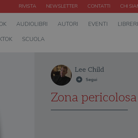
RIVISTA
NEWSLETTER
CONTATTI
CHI SI
OOK
AUDIOLIBRI
AUTORI
EVENTI
LIBRER
KTOK
SCUOLA
Lee Child
Zona pericolosa