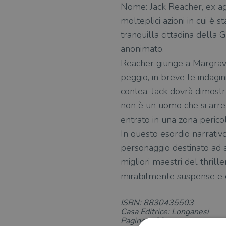
Nome: Jack Reacher, ex age
molteplici azioni in cui è
tranquilla cittadina della
anonimato.
Reacher giunge a Margrave 
peggio, in breve le indagin
contea, Jack dovrà dimostr
non è un uomo che si arre
entrato in una zona pericol
In questo esordio narrativo
personaggio destinato ad a
migliori maestri del thrill
mirabilmente suspense e co
ISBN: 8830435503
Casa Editrice: Longanesi
Pagine: 489