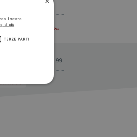
×
ndo il nostro
gi di più
TERZE PARTI
€6,99
ione dell'account. Il sito
 pagina di login. Il