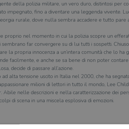
nte della polizia militare, un vero duro, distintosi per c
 stato impegnato, fino a diventare una leggenda vivente. 
 Georgia rurale, dove nulla sembra accadere e tutto pare 
proprio nel momento in cui la polizia scopre un efferat
i sembrano far convergere su di lui tutti i sospetti. Chius
are la propria innocenza a un’intera comunità che lo ha 
nde facilmente, e anche se sa bene di non poter contare
osa, decide di passare all’azione.
 ad alta tensione uscito in Italia nel 2000, che ha segnat
ppassionare milioni di lettori in tutto il mondo, Lee Chil
er. Abile nelle descrizioni e nella caratterizzazione dei pe
lpi di scena in una miscela esplosiva di emozioni.