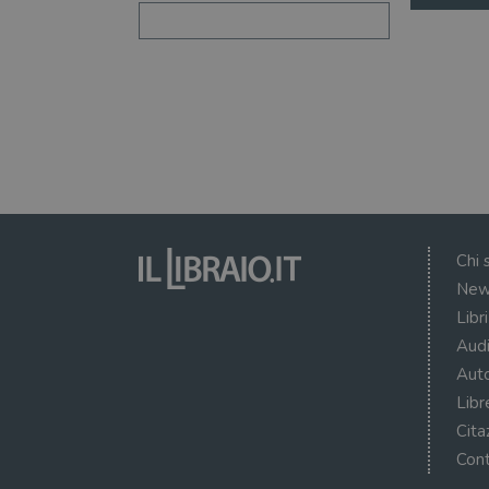
Chi 
New
Libr
Audi
Auto
Libr
Cita
Cont