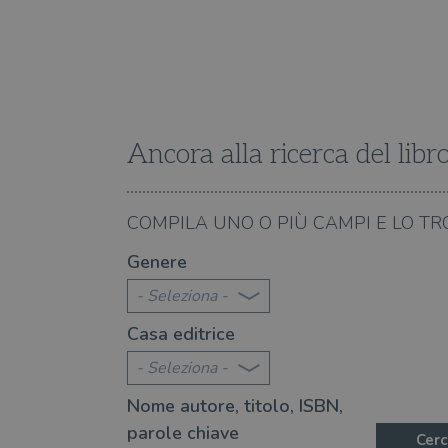
VISITOR_INFO1_LIVE
VISITOR_PRIVACY_METAD
Ancora alla ricerca del libr
09.08.2026
COMPILA UNO O PIÙ CAMPI E LO TR
te 2026: 370 novità consigliate
Libri da leggere nell'e
Genere
- Seleziona -
Casa editrice
- Seleziona -
Nome autore, titolo, ISBN,
parole chiave
Cerc