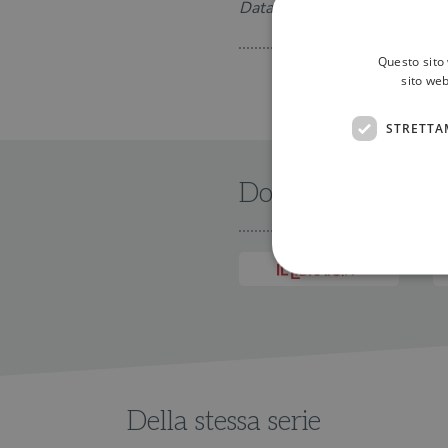
Data di uscita: 25-10-2012
Questo sito 
sito web
STRETTA
Dove trovarlo
I cookie strettamente necessa
web non può essere utilizza
Nome
Della stessa serie
wordpress_test_cookie