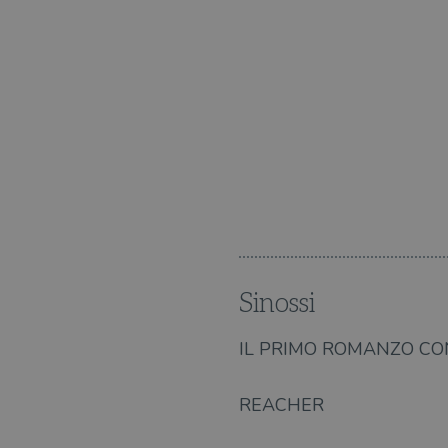
ime.
uomini e la passione delle
Sinossi
IL PRIMO ROMANZO CO
REACHER