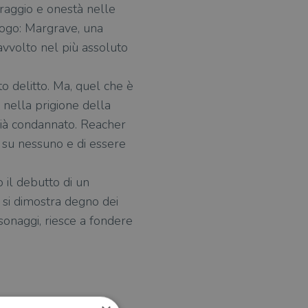
oraggio e onestà nelle
Luogo: Margrave, una
avvolto nel più assoluto
o delitto. Ma, quel che è
o nella prigione della
già condannato. Reacher
 su nessuno e di essere
o il debutto di un
d si dimostra degno dei
rsonaggi, riesce a fondere