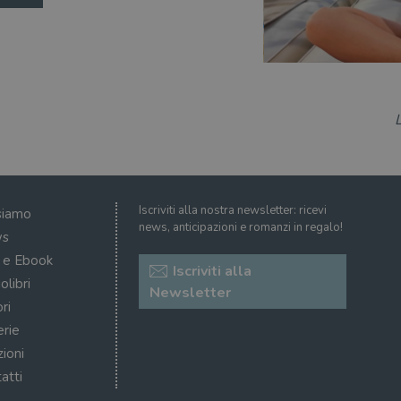
Iscriviti alla nostra newsletter: ricevi
siamo
news, anticipazioni e romanzi in regalo!
s
i e Ebook
Iscriviti alla
olibri
Newsletter
ri
erie
zioni
atti