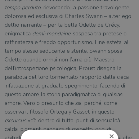
tempo perduto
, rievocando la passione travolgente,
dolorosa ed esclusiva di Charles Swann – alter ego
dell’io narrante – per la bella Odette de Crécy,
enigmatica
demi-mondaine
, sospesa tra pretese di
raffinatezza e freddo opportunismo. Fine esteta, al
tempo stesso seducente e sterile, Swann sposa
Odette quando ormai non l’ama più. Maestro
dell’introspezione psicologica, Proust disegna la
parabola del loro tormentato rapporto dalla cieca
infatuazione al graduale spegnimento, facendo di
questo amore la storia paradigmatica di qualsiasi
amore. Vero o presunto che sia, perché, come
osserva il filosofo Ortega y Gasset, in questo
excursus
«c’è dentro di tutto: punti di sensualità
calda, pigmenti paonazzi di sospetto, grigi di
×
abitudine, chiari di stanchezza vitale. L’unica cosa che