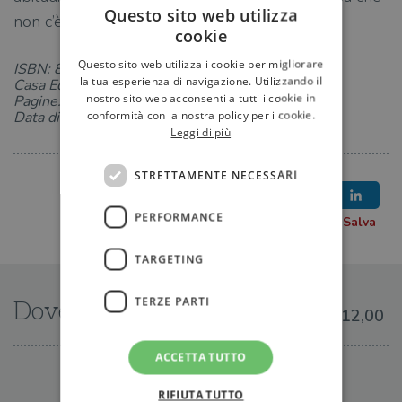
Questo sito web utilizza
non c’è è l’amore».
cookie
Questo sito web utilizza i cookie per migliorare
ISBN: 8811360080
la tua esperienza di navigazione. Utilizzando il
Casa Editrice: Garzanti
nostro sito web acconsenti a tutti i cookie in
Pagine: 240
conformità con la nostra policy per i cookie.
Data di uscita: 08-02-2007
Leggi di più
STRETTAMENTE NECESSARI
PERFORMANCE
TARGETING
TERZE PARTI
Dove trovarlo
€12,00
ACCETTA TUTTO
IN LIBRERIA
RIFIUTA TUTTO