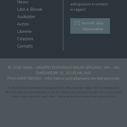
sit
News
visitatori,
anticipazioni e romanzi
det
sessioni e
il 
Libri e Ebook
in regalo!
campagne per i
sit
report di analisi
Audiolibri
uti
dei siti. Per
nuo
Iscriviti alla
impostazione
Autori
vec
predefinita,
del
Newsletter
Librerie
scade dopo 2
di 
anni, sebbene
Citazioni
sia
VISITOR_PRIVACY_METADATA
5 mesi 4
Que
YouTube
personalizzabile
settimane
imp
.youtube.com
Contatti
dai proprietari
You
di siti Web.
mem
sta
con
coo
© 2026 GEMS - GRUPPO EDITORIALE MAURI SPAGNOL SPA - VIA
del
do
GHERARDINI 10, 20145 MILANO
cor
P.IVA 04997960960 -
Informativa sul trattamento dei dati personali
Il sito ilLibraio.it partecipa ai programmi di affiliazione dei negozi IBS.it e Amazon EU,
forme di accordo che consentono ai siti di recepire una piccola quota dei ricavi sui prodotti
linkati e poi acquistati dagli utenti, senza variazione di prezzo per questi ultimi.