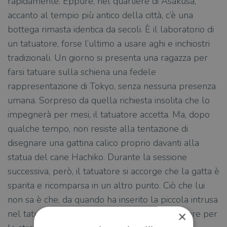
rapidamente. Eppure, nel quartiere di Asakusa,
accanto al tempio più antico della città, c’è una
bottega rimasta identica da secoli. È il laboratorio di
un tatuatore, forse l’ultimo a usare aghi e inchiostri
tradizionali. Un giorno si presenta una ragazza per
farsi tatuare sulla schiena una fedele
rappresentazione di Tokyo, senza nessuna presenza
umana. Sorpreso da quella richiesta insolita che lo
impegnerà per mesi, il tatuatore accetta. Ma, dopo
qualche tempo, non resiste alla tentazione di
disegnare una gattina calico proprio davanti alla
statua del cane Hachiko. Durante la sessione
successiva, però, il tatuatore si accorge che la gatta è
sparita e ricomparsa in un altro punto. Ciò che lui
non sa è che, da quando ha inserito la piccola intrusa
nel tatuaggio, una gatta calico ha iniziato a girare per
×