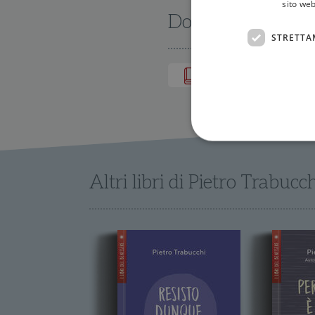
sito web
Dove trovarlo
STRETTA
IN LIBRERIA
Altri libri di Pietro Trabucch
I cookie strettamente necessa
web non può essere utilizza
Nome
wordpress_test_cookie
wordpress_sec_[hash]