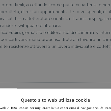
i propri limiti, accettandoli come punto di partenza e non
eratleti», di militari appartenenti alle forze speciali, di al
a solidissima letteratura scientifica, Trabucchi spiega i
endere, sviluppare e allenare.
rico Fubini, giornalista e editorialista di economia, si inter
a per certi versi meno propensa di altre a favorire un ca
 le resistenze attraverso un lavoro individuale e colletti
Questo sito web utilizza cookie
web utilizza i cookie per migliorare la tua esperienza di navigazione. Utilizza