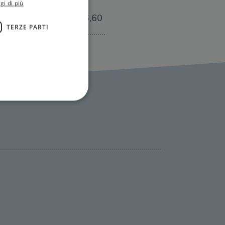
gi di più
€16,60
TERZE PARTI
ione dell'account. Il sito
 pagina di login. Il
 Web è impostato per
sito