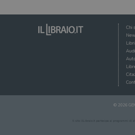
Chi 
New
Libr
Audi
Auto
Libr
Cita
Cont
© 2026 GEM
Il sito ilLibraio.it partecipa ai programmi di 