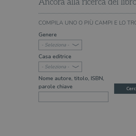
Ancora alla ricerca del libr
VISITOR_PRIVACY_METAD
06.08.2026
COMPILA UNO O PIÙ CAMPI E LO TR
le canzoni di Francesco Guccini
I riferimenti letterari 
Genere
- Seleziona -
Casa editrice
- Seleziona -
Nome autore, titolo, ISBN,
parole chiave
Cerc