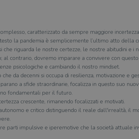
omplesso, caratterizzato da sempre maggiore incertezza
esto la pandemia è semplicemente l’ultimo atto della cri
che riguarda le nostre certezze, le nostre abitudini e i 
o; al contrario, dovremo imparare a convivere con questo
nze psicologiche e cambiando il nostro mindset.
o che da decenni si occupa di resilienza, motivazione e ge
eparano a sfide straordinarie, focalizza in questo suo nuo
no fondamentali per il futuro.
certezza crescente, rimanendo focalizzati e motivati.
tonomo e critico distinguendo il reale dall'irrealtà, il
vere.
e parti impulsive e iperemotive che la società attuale i