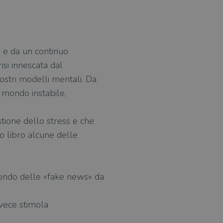
 e da un continuo
si innescata dal
nostri modelli mentali. Da
 mondo instabile,
stione dello stress e che
vo libro alcune delle
 mondo delle «fake news» da
nvece stimola