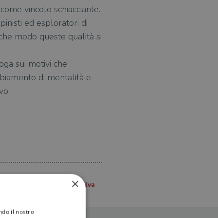
 come vincolo schiacciante.
pinisti ed esploratori di
n che modo queste qualità si
roga sui motivi che
mbiamento di mentalità e
vo.
×
ndo il nostro