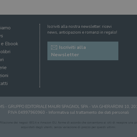
Iscriviti alla nostra newsletter: ricevi
siamo
news, anticipazioni e romanzi in regalo!
s
i e Ebook
Iscriviti alla
olibri
Newsletter
ri
erie
zioni
atti
S - GRUPPO EDITORIALE MAURI SPAGNOL SPA - VIA GHERARDINI 10, 2
P.IVA 04997960960 -
Informativa sul trattamento dei dati personali
affiliazione dei negozi IBS.it e Amazon EU, forme di accordo che consentono ai siti di recepire una pic
acquistati dagli utenti, senza variazione di prezzo per questi ultimi.