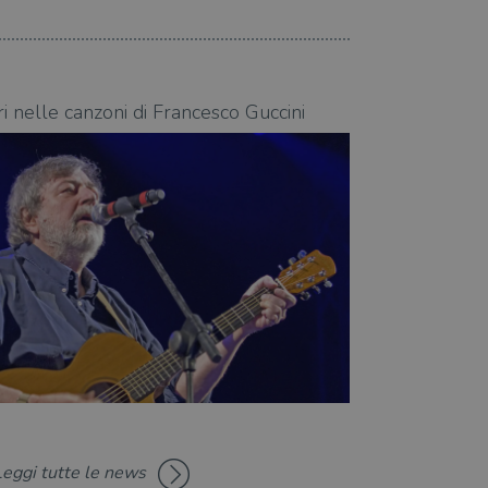
zare lo stato del
nte.
06.08.2026
ari nelle canzoni di Francesco Guccini
I riferimenti le
Leggi tutte le news