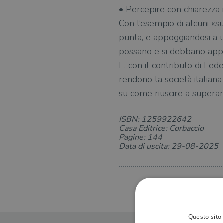
• Percepire con chiarezza 
Con l’esempio di alcuni «sup
punta, e appoggiandosi a un
possano e si debbano appr
E, con il contributo di Fede
rendono la società italian
su come riuscire a superare
ISBN: 1259922642
Casa Editrice: Corbaccio
Pagine: 144
Data di uscita: 29-08-2025
Questo sito 