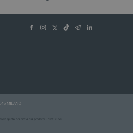
0145 MILANO
cola quota dei ricavi sui prodotti linkati e poi