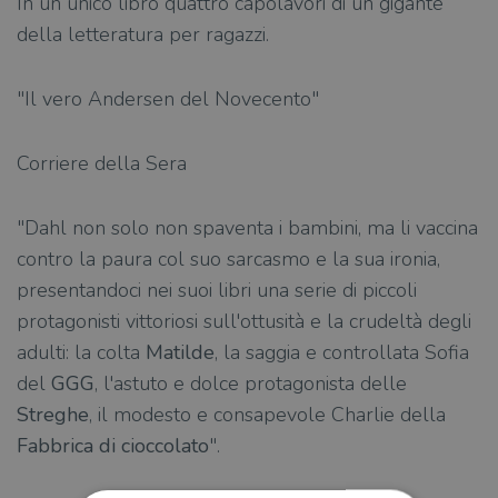
In un unico libro quattro capolavori di un gigante
della letteratura per ragazzi.
"Il vero Andersen del Novecento"
Corriere della Sera
"Dahl non solo non spaventa i bambini, ma li vaccina
contro la paura col suo sarcasmo e la sua ironia,
presentandoci nei suoi libri una serie di piccoli
protagonisti vittoriosi sull'ottusità e la crudeltà degli
adulti: la colta
Matilde
, la saggia e controllata Sofia
del
GGG
, l'astuto e dolce protagonista delle
Streghe
, il modesto e consapevole Charlie della
Fabbrica di cioccolato
".