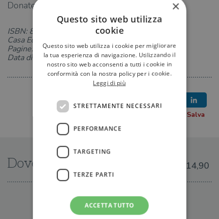
×
Donatella Ziliotto
Questo sito web utilizza
cookie
ISBN: 889381000X
Casa Editrice: Salani
Questo sito web utilizza i cookie per migliorare
Pagine: 832
la tua esperienza di navigazione. Utilizzando il
Data di uscita: 09-02-2017
nostro sito web acconsenti a tutti i cookie in
conformità con la nostra policy per i cookie.
Leggi di più
STRETTAMENTE NECESSARI
PERFORMANCE
TARGETING
Dove trovarlo
€14,90
TERZE PARTI
IN LIBRERIA
ACCETTA TUTTO