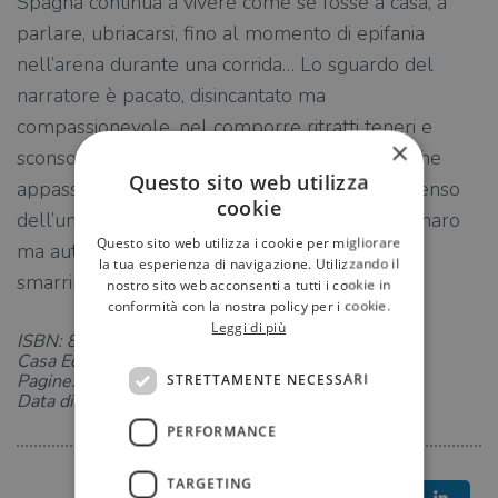
Spagna continua a vivere come se fosse a casa, a
parlare, ubriacarsi, fino al momento di epifania
nell’arena durante una corrida… Lo sguardo del
narratore è pacato, disincantato ma
compassionevole, nel comporre ritratti teneri e
×
sconsolati, in cui la quotidianità e i sentimenti che
Questo sito web utilizza
appassiscono sono filtrati dall’inconfondibile senso
cookie
dell’umorismo di Roddy Doyle, quel sorriso amaro
Questo sito web utilizza i cookie per migliorare
ma autentico che è forse l’unico rimedio allo
la tua esperienza di navigazione. Utilizzando il
smarrimento.
nostro sito web acconsenti a tutti i cookie in
conformità con la nostra policy per i cookie.
Leggi di più
ISBN: 8823524911
Casa Editrice: Guanda
Pagine: 288
STRETTAMENTE NECESSARI
Data di uscita: 03-10-2019
PERFORMANCE
TARGETING