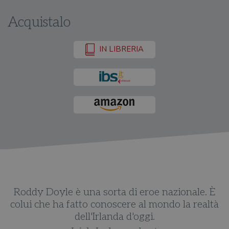
Acquistalo
IN LIBRERIA
È
Roddy Doyle è una sorta di eroe nazionale. È
tà
colui che ha fatto conoscere al mondo la realtà
c
dell'Irlanda d'oggi.