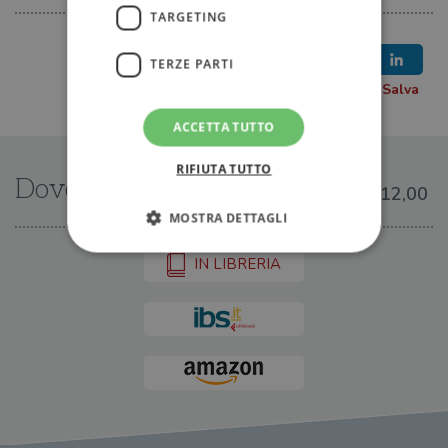
TARGETING
TERZE PARTI
ACCETTA TUTTO
RIFIUTA TUTTO
Dove trovarlo
€12,00
MOSTRA DETTAGLI
IN LIBRERIA
Strettamente necessari
Performance
Targeting
Terze parti
I cookie strettamente necessari consentono le
funzionalità principali del sito web come
l'accesso dell'utente e la gestione dell'account. Il
sito web non può essere utilizzato
correttamente senza i cookie strettamente
necessari.