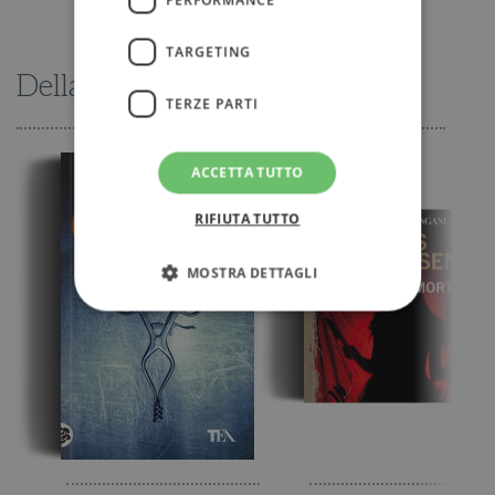
TARGETING
Della stessa serie
TERZE PARTI
ACCETTA TUTTO
RIFIUTA TUTTO
MOSTRA DETTAGLI
Strettamente necessari
Performance
Targeting
Terze parti
I cookie strettamente necessari consentono le
funzionalità principali del sito web come
l'accesso dell'utente e la gestione dell'account. Il
sito web non può essere utilizzato