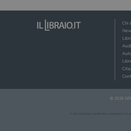
Chi 
New
Libr
Audi
Auto
Libr
Cita
Cont
© 2026 GEM
Il sito ilLibraio.it partecipa ai programmi di 