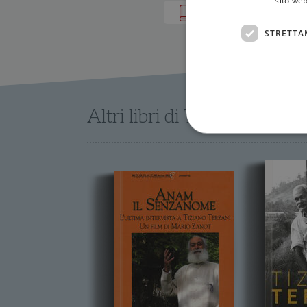
sito web
IN LIBRERIA
STRETTA
Altri libri di Tiziano Terzani
I cookie strettamente necessa
web non può essere utilizza
Nome
wordpress_test_cookie
wordpress_sec_[hash]