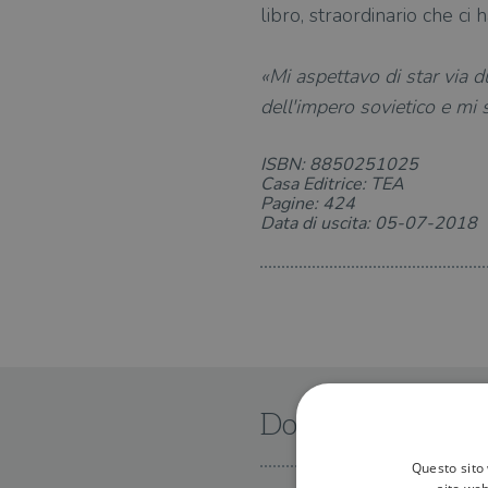
libro, straordinario che ci
«Mi aspettavo di star via 
dell'impero sovietico e mi s
ISBN: 8850251025
Casa Editrice: TEA
Pagine: 424
Data di uscita: 05-07-2018
Dove trovarlo
Questo sito 