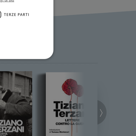
gi di più
TERZE PARTI
ione dell'account. Il sito
 pagina di login. Il
 Web è impostato per
sito