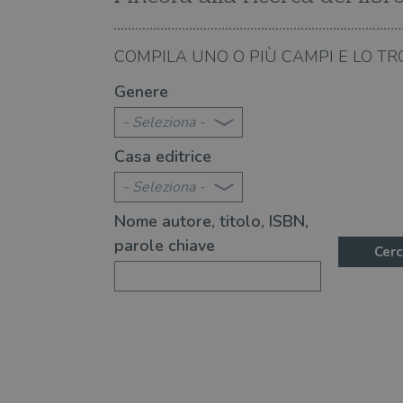
VISITOR_PRIVACY_METAD
07.08.2026
COMPILA UNO O PIÙ CAMPI E LO TR
te 2026: 360 novità consigliate
Libri da leggere nell'e
Genere
- Seleziona -
Casa editrice
- Seleziona -
Nome autore, titolo, ISBN,
parole chiave
Cerc