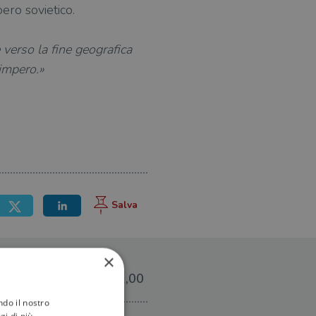
pero sovietico.
verso la fine geografica
'impero.»
×
€12,00
ndo il nostro