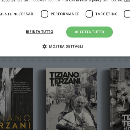
 acconsenti a tutti i cookie in conformità con la nostra policy per i cookie.
Leg
MENTE NECESSARI
PERFORMANCE
TARGETING
RIFIUTA TUTTO
ACCETTA TUTTO
MOSTRA DETTAGLI
Strettamente necessari
Performance
Targeting
Terze parti
ri consentono le funzionalità principali del sito web come l'accesso dell'utente e la gest
to correttamente senza i cookie strettamente necessari.
Fornitore
/
Scadenza
Descrizione
Dominio
Sessione
WordPress imposta questo cookie quando accedi alla
Automattic
cookie viene utilizzato per verificare se il browser
Inc.
consentire o rifiutare i cookie.
.illibraio.it
.illibraio.it
Sessione
Usato per gestire la sessione degli utenti loggati sul 