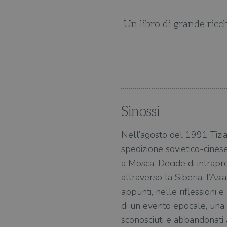
 di storia, paesaggi, città,
Un libro di grande ricch
Sinossi
Nell’agosto del 1991 Tizia
spedizione sovietico-cine
a Mosca. Decide di intrapr
attraverso la Siberia, l’Asi
appunti, nelle riflessioni
di un evento epocale, una g
sconosciuti e abbandonati ai