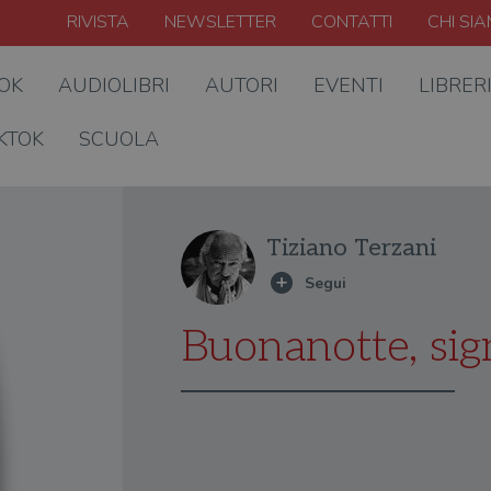
RIVISTA
NEWSLETTER
CONTATTI
CHI SI
OOK
AUDIOLIBRI
AUTORI
EVENTI
LIBRER
KTOK
SCUOLA
Tiziano Terzani
Buonanotte, sig