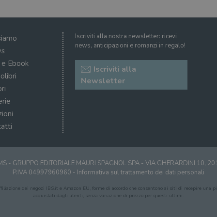
Iscriviti alla nostra newsletter: ricevi
siamo
news, anticipazioni e romanzi in regalo!
s
i e Ebook
Iscriviti alla
olibri
Newsletter
ri
erie
zioni
atti
S - GRUPPO EDITORIALE MAURI SPAGNOL SPA - VIA GHERARDINI 10, 2
P.IVA 04997960960 -
Informativa sul trattamento dei dati personali
affiliazione dei negozi IBS.it e Amazon EU, forme di accordo che consentono ai siti di recepire una pic
acquistati dagli utenti, senza variazione di prezzo per questi ultimi.