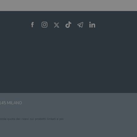
0145 MILANO
cola quota dei ricavi sui prodotti linkati e poi