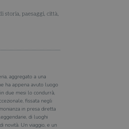
 storia, paesaggi, città,
Un libro di grande ricchezz
eria, aggregato a una
che ha appena avuto luogo
 in due mesi lo condurrà,
ccezionale, fissata negli
monianza in presa diretta
leggendarie, di luoghi
di novità. Un viaggio, e un