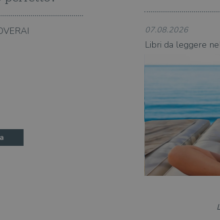
ATA
5 mesi 4
Questo cookie è impostato da Youtube per memoriz
YouTube
settimane
consenso ai cookie dell'utente per il dominio corre
.youtube.com
07.08.2026
OVERAI
state 2026: 360 novità consigliate
Libri da leggere ne
a