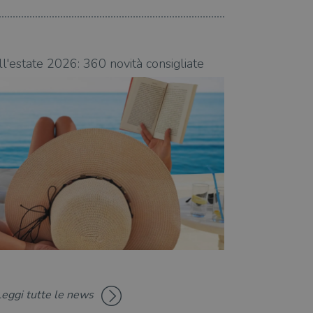
zare lo stato del
nte.
07.08.2026
ll'estate 2026: 360 novità consigliate
Libri da leggere
Leggi tutte le news