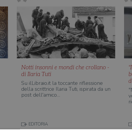
Notti insonni e mondi che crollano -
"
di Ilaria Tuti
b
d
Su ilLibraio.it la toccante riflessione
della scrittrice Ilaria Tuti, ispirata da un
"
post dell'amico…
v
r
EDITORIA