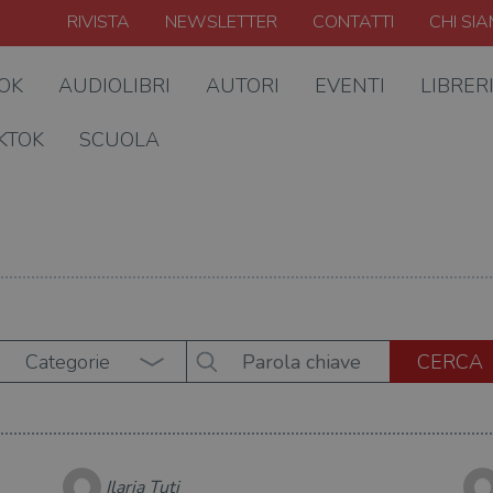
RIVISTA
NEWSLETTER
CONTATTI
CHI SI
OOK
AUDIOLIBRI
AUTORI
EVENTI
LIBRER
KTOK
SCUOLA
Categorie
Ilaria Tuti