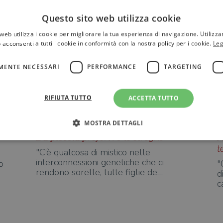
Questo sito web utilizza cookie
Ilaria Tuti
web utilizza i cookie per migliorare la tua esperienza di navigazione. Utilizza
 acconsenti a tutti i cookie in conformità con la nostra policy per i cookie.
Leg
MENTE NECESSARI
PERFORMANCE
TARGETING
RIFIUTA TUTTO
ACCETTA TUTTO
MOSTRA DETTAGLI
Da piccola preferivo le streghe
A
t
"C’è qualcosa di mistico nelle
Strettamente necessari
interconnessioni genetiche che ci
Performance
Targeting
Terze parti
o
"
rendono sorelle, tutte figlie de…
d
ri consentono le funzionalità principali del sito web come l'accesso dell'utente e la gest
c
to correttamente senza i cookie strettamente necessari.
Fornitore
/
Scadenza
Descrizione
Dominio