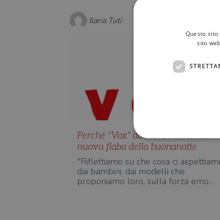
Ilaria Tuti
Questo sito 
sito web
STRETTA
Perché "Vox" dovrebbe essere la
nuova fiaba della buonanotte
"Riflettiamo su che cosa ci aspettiam
dai bambini, dai modelli che
I cookie strettamente necessa
proponiamo loro, sulla forza emo…
web non può essere utilizza
Nome