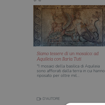
Siamo tessere di un mosaico: ad
Aquileia con Ilaria Tuti
"I mosaici della basilica di Aquileia
sono affiorati dalla terra in cui hanno
riposato per oltre mil…
D'AUTORE