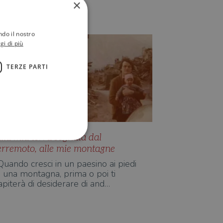
×
Ilaria Tuti
ndo il nostro
gi di più
TERZE PARTI
lla mia terra segnata dal
erremoto, alle mie montagne
Quando cresci in un paesino ai piedi
i una montagna, prima o poi ti
ione dell'account. Il sito
apiterà di desiderare di and…