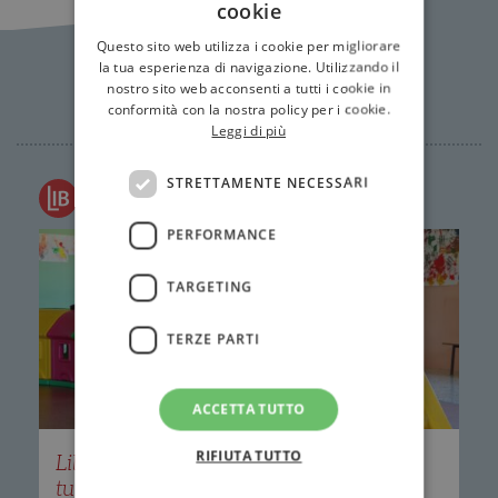
cookie
Questo sito web utilizza i cookie per migliorare
la tua esperienza di navigazione. Utilizzando il
News Correlate
nostro sito web acconsenti a tutti i cookie in
conformità con la nostra policy per i cookie.
Leggi di più
STRETTAMENTE NECESSARI
Redazione Il Libraio
PERFORMANCE
TARGETING
TERZE PARTI
ACCETTA TUTTO
RIFIUTA TUTTO
Libri negli asili: #ioleggoperché apre a
tutti i nidi d'Italia. Dal 7 al 15 novembre