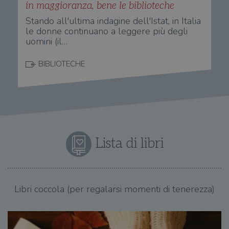
in maggioranza, bene le biblioteche
per 
o rif
Stando all'ultima indagine dell'Istat, in Italia
cook
le donne continuano a leggere più degli
wordpress_sec_[hash]
.illibraio.it
Sessione
Usat
uomini (il…
gesti
sess
uten
BIBLIOTECHE
sul s
wordpress_logged_in_[hash]
.illibraio.it
Sessione
Usat
gesti
sess
uten
sul s
CookieScriptConsent
1 mese
Memo
CookieScript
stat
.illibraio.it
cons
Lista di libri
cook
dell
il d
corr
msToken
.tiktok.com
1
Ques
Libri coccola (per regalarsi momenti di tenerezza)
settimana
vien
3 giorni
util
scop
aute
e si
assi