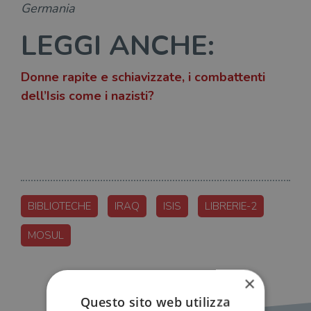
Germania
LEGGI ANCHE:
Donne rapite e schiavizzate, i combattenti
dell’Isis come i nazisti?
BIBLIOTECHE
IRAQ
ISIS
LIBRERIE-2
MOSUL
×
Questo sito web utilizza