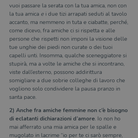
vuoi passare la serata con la tua amica, non con
la tua amica
e
i due tizi arrapati seduti al tavolo
accanto, ma nemmeno in tuta e ciabatte, perché,
come dicevo, fra amiche ci si rispetta e alle
persone che rispetti non imponi la visione delle
tue unghie dei piedi non curate o dei tuoi
capelli unti. Insomma, qualche sceneggiatore si
stupirà, ma a volte le amiche che si incontrano,
viste dall’esterno, possono addirittura
somigliare a due sobrie colleghe di lavoro che
vogliono solo condividere la pausa pranzo in
santa pace.
2) Anche fra amiche femmine non c’è bisogno
di eclatanti dichiarazioni d’amore
. Io non ho
mai afferrato una mia amica per le spalle e
mugolato in lacrime “io per te ci sarò sempre,