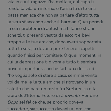
vita in cui il ragazzo t’ha mollata, o il capo ti
rende la vita un inferno, e l’ansia fa di te una
pazza maniaca che non sa parlare d’altro tutta
la sera sfiancando anche il barman. Quei periodi
in cui i problemi di autostima ti fanno strani
scherzi, ti presenti vestita da escort e bevi
troppo e le tue amiche, dopo averti sopportata
tutta la sera, ti devono pure tenere i capelli
quando finisci per vomitare. O quei momenti in
cui la depressione ti divora e tutto ti sembra
privo d’importanza, anche farti una doccia, dici
“ho voglia solo di stare a casa, semmai venite
voi da me” e le tue amiche si ritrovano in un
salotto che pare un misto fra Srebrenica e la
Gora dell’Eterno Fetore di
Labyrinth
. Per dire.
Dopo
sei felice che, se proprio doveva
succedere, sia successo davanti a loro, che