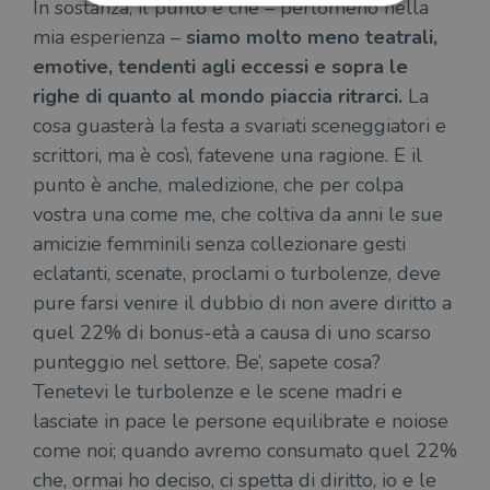
In sostanza, il punto è che – perlomeno nella
mia esperienza –
siamo molto meno teatrali,
Strettamente necessari
Performance
emotive, tendenti agli eccessi e sopra le
Targeting
Terze parti
righe di quanto al mondo piaccia ritrarci.
La
cosa guasterà la festa a svariati sceneggiatori e
I cookie strettamente necessari consentono le
funzionalità principali del sito web come
scrittori, ma è così, fatevene una ragione. E il
l'accesso dell'utente e la gestione dell'account. Il
sito web non può essere utilizzato
punto è anche, maledizione, che per colpa
correttamente senza i cookie strettamente
necessari.
vostra una come me, che coltiva da anni le sue
amicizie femminili senza collezionare gesti
Fornitore
/
Nome
Scadenza
Desc
Dominio
eclatanti, scenate, proclami o turbolenze, deve
wordpress_test_cookie
Sessione
Wor
Automattic
pure farsi venire il dubbio di non avere diritto a
imp
Inc.
ques
.illibraio.it
quel 22% di bonus-età a causa di uno scarso
quan
alla
punteggio nel settore. Be’, sapete cosa?
login
vien
Tenetevi le turbolenze e le scene madri e
util
verif
lasciate in pace le persone equilibrate e noiose
bro
è im
come noi; quando avremo consumato quel 22%
per 
o rif
che, ormai ho deciso, ci spetta di diritto, io e le