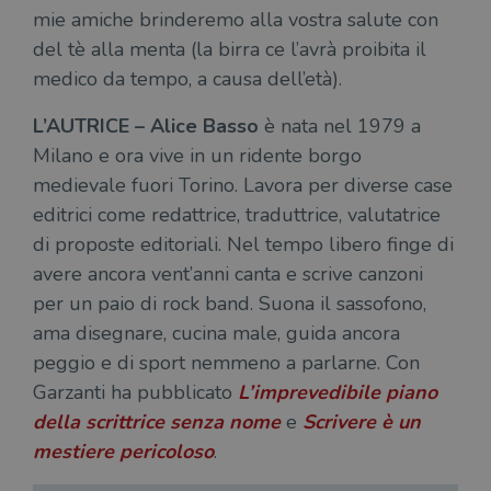
cook
mie amiche brinderemo alla vostra salute con
wordpress_sec_[hash]
.illibraio.it
Sessione
Usat
del tè alla menta (la birra ce l’avrà proibita il
gesti
sess
medico da tempo, a causa dell’età).
uten
sul s
L’AUTRICE – Alice Basso
è nata nel 1979 a
wordpress_logged_in_[hash]
.illibraio.it
Sessione
Usat
gesti
Milano e ora vive in un ridente borgo
sess
uten
medievale fuori Torino. Lavora per diverse case
sul s
editrici come redattrice, traduttrice, valutatrice
CookieScriptConsent
1 mese
Memo
CookieScript
stat
.illibraio.it
di proposte editoriali. Nel tempo libero finge di
cons
cook
avere ancora vent’anni canta e scrive canzoni
dell
il d
per un paio di rock band. Suona il sassofono,
corr
ama disegnare, cucina male, guida ancora
msToken
.tiktok.com
1
Ques
settimana
vien
peggio e di sport nemmeno a parlarne. Con
3 giorni
util
Garzanti ha pubblicato
L’imprevedibile piano
scop
aute
della scrittrice senza nome
e
Scrivere è un
e si
assi
mestiere pericoloso
.
che 
rim
regis