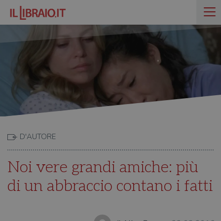
D'AUTORE
Noi vere grandi amiche: più
di un abbraccio contano i fatti