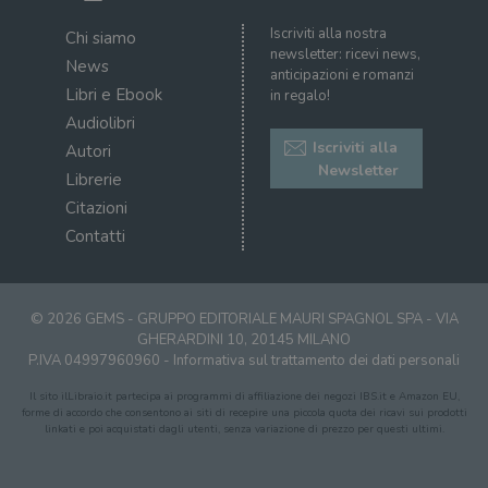
Iscriviti alla nostra
Chi siamo
newsletter: ricevi news,
News
anticipazioni e romanzi
Libri e Ebook
in regalo!
Audiolibri
Iscriviti alla
Autori
Newsletter
Librerie
Citazioni
Contatti
© 2026 GEMS - GRUPPO EDITORIALE MAURI SPAGNOL SPA - VIA
GHERARDINI 10, 20145 MILANO
P.IVA 04997960960 -
Informativa sul trattamento dei dati personali
Il sito ilLibraio.it partecipa ai programmi di affiliazione dei negozi IBS.it e Amazon EU,
forme di accordo che consentono ai siti di recepire una piccola quota dei ricavi sui prodotti
linkati e poi acquistati dagli utenti, senza variazione di prezzo per questi ultimi.