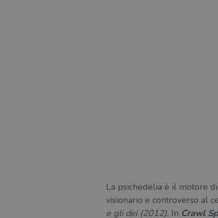
La psichedelia è il motore d
visionario e controverso al c
e gli dei (2012).
In
Crawl Sp