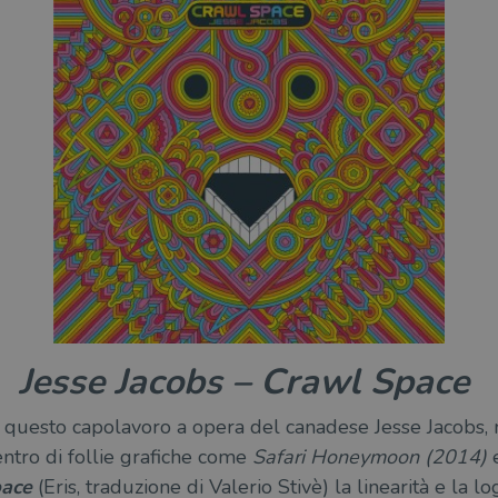
Jesse Jacobs – Crawl Space
i questo capolavoro a opera del canadese Jesse Jacobs, n
entro di follie grafiche come
Safari Honeymoon (2014)
ace
(Eris, traduzione di Valerio Stivè) la linearità e la