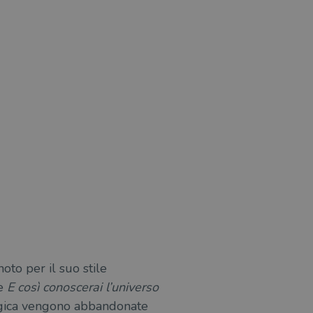
oto per il suo stile
e
E così conoscerai l’universo
 logica vengono abbandonate