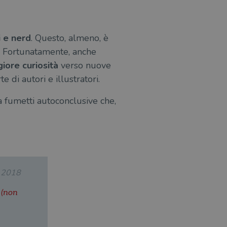
i e nerd
. Questo, almeno, è
. Fortunatamente, anche
iore curiosità
verso nuove
e di autori e illustratori.
 a fumetti autoconclusive che,
.2018
i (non