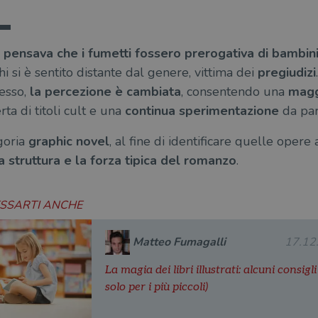
i pensava che i fumetti fossero prerogativa di bambin
 si è sentito distante dal genere, vittima dei
pregiudizi
cesso,
la percezione è cambiata
, consentendo una
magg
ta di titoli cult e una
continua sperimentazione
da part
goria
graphic novel
, al fine di identificare quelle opere
 struttura e la forza tipica del romanzo
.
ESSARTI ANCHE
Matteo Fumagalli
17.12
La magia dei libri illustrati: alcuni consigl
solo per i più piccoli)