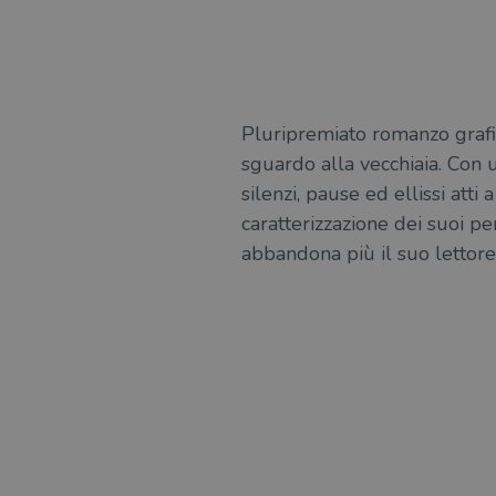
msToken
Pluripremiato romanzo grafi
Fornitore
Forni
/
Nome
sguardo alla vecchiaia. Con 
Nome
Dominio
/
Nome
Domi
silenzi, pause ed ellissi att
UserProfile
.illibraio.it
_ga_RXJCD2NFMF
__Secure-ROLLOUT_TOKE
.illibr
caratterizzazione dei suoi p
_fbp
Meta
Platform In
abbandona più il suo lettore
_ga
ttwid
.illibraio.it
Goog
LLC
.illibr
YSC
VISITOR_INFO1_LIVE
VISITOR_PRIVACY_METAD