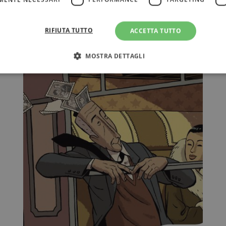
RIFIUTA TUTTO
ACCETTA TUTTO
MOSTRA DETTAGLI
Strettamente necessari
Performance
Targeting
Terze parti
ri consentono le funzionalità principali del sito web come l'accesso dell'utente e la gest
to correttamente senza i cookie strettamente necessari.
Fornitore
/
Scadenza
Descrizione
Dominio
Sessione
WordPress imposta questo cookie quando accedi alla
Automattic
cookie viene utilizzato per verificare se il browser
Inc.
consentire o rifiutare i cookie.
.illibraio.it
.illibraio.it
Sessione
Usato per gestire la sessione degli utenti loggati sul 
sh]
.illibraio.it
Sessione
Usato per gestire la sessione degli utenti loggati sul 
1 mese
Memorizza lo stato del consenso ai cookie dell'uten
CookieScript
.illibraio.it