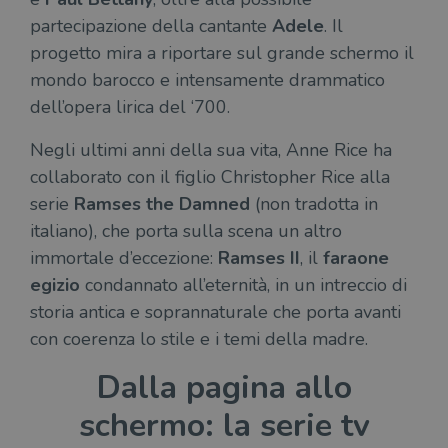
partecipazione della cantante
Adele
. Il
CookieScriptConsent
1 mese
Memo
CookieScript
stat
.illibraio.it
progetto mira a riportare sul grande schermo il
cons
cook
mondo barocco e intensamente drammatico
dell
il d
dell’opera lirica del ‘700.
corr
msToken
.tiktok.com
1
Ques
Negli ultimi anni della sua vita, Anne Rice ha
settimana
vien
3 giorni
util
collaborato con il figlio Christopher Rice alla
scop
aute
serie
Ramses the Damned
(non tradotta in
e si
assi
italiano), che porta sulla scena un altro
che 
rim
immortale d’eccezione:
Ramses II
, il
faraone
regis
i lor
egizio
condannato all’eternità, in un intreccio di
sian
qua
storia antica e soprannaturale che porta avanti
nav
attra
con coerenza lo stile e i temi della madre.
sito
inte
con 
Dalla pagina allo
servi
schermo: la serie tv