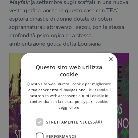
Mayfair
(a settembre sugli scaffali in una nuova
veste grafica, anche in questo caso con TEA)
esplora dinastie di donne dotate di poteri
soprannaturali attraverso i secoli, con la stessa
profondità psicologica e la stessa
ambientazione gotica della Louisiana.
×
Questo sito web utilizza
cookie
Questo sito web utilizza i cookie per migliorare
la tua esperienza di navigazione. Utilizzando il
nostro sito web acconsenti a tutti i cookie in
conformità con la nostra policy per i cookie.
Leggi di più
STRETTAMENTE NECESSARI
PERFORMANCE