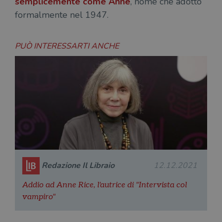
semplicemente come Anne
, nome che adottò
formalmente nel 1947.
PUÒ INTERESSARTI ANCHE
Redazione Il Libraio
12.12.2021
Addio ad Anne Rice, l'autrice di "Intervista col
vampiro"