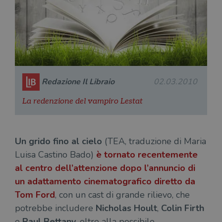
necessari.
Fornitore
/
Nome
Scadenza
Desc
Dominio
wordpress_test_cookie
Sessione
Wor
Automattic
imp
Inc.
ques
.illibraio.it
quan
alla
login
Redazione Il Libraio
02.03.2010
vien
util
verif
La redenzione del vampiro Lestat
bro
è im
per 
o rif
cook
Un grido fino al cielo
(TEA, traduzione di Maria
wordpress_sec_[hash]
.illibraio.it
Sessione
Usat
Luisa Castino Bado)
è tornato recentemente
gesti
sess
al centro dell’attenzione dopo l’annuncio di
uten
sul s
un adattamento cinematografico diretto da
wordpress_logged_in_[hash]
.illibraio.it
Sessione
Usat
Tom Ford
, con un cast di grande rilievo, che
gesti
sess
potrebbe includere
Nicholas Hoult
,
Colin Firth
uten
sul s
e
Paul Bettany
, oltre alla possibile