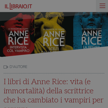
D'AUTORE
I libri di Anne Rice: vita (e
immortalità) della scrittrice
che ha cambiato i vampiri per