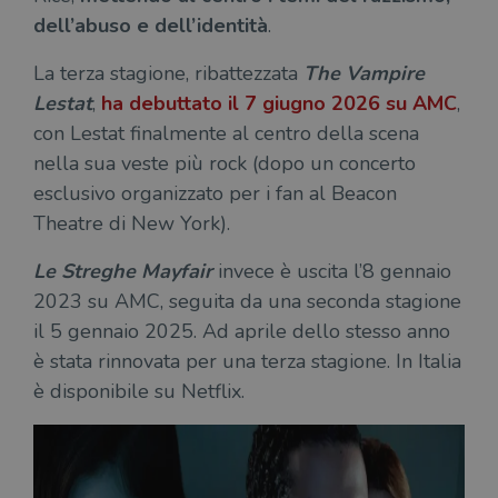
ten
distinguere gli
del
dell’abuso e dell’identità
.
utenti unici
vis
assegnando un
dei
numero
inc
La terza stagione, ribattezzata
The Vampire
generato
casualmente
VISITOR_INFO1_LIVE
5 mesi 4
Que
Google LLC
Lestat
,
ha debuttato il 7 giugno 2026 su AMC
,
come
settimane
imp
.youtube.com
identificativo
You
con Lestat finalmente al centro della scena
del client. È
ten
incluso in ogni
nella sua veste più rock (dopo un concerto
del
richiesta di
del
pagina in un
esclusivo organizzato per i fan al Beacon
vid
sito e utilizzato
Yo
per calcolare i
Theatre di New York).
inc
dati di
sit
visitatori,
det
sessioni e
Le Streghe Mayfair
invece è uscita l’8 gennaio
il 
campagne per i
sit
report di analisi
2023 su AMC, seguita da una seconda stagione
uti
dei siti. Per
nuo
impostazione
il 5 gennaio 2025. Ad aprile dello stesso anno
vec
predefinita,
del
è stata rinnovata per una terza stagione. In Italia
scade dopo 2
di 
anni, sebbene
è disponibile su Netflix.
sia
VISITOR_PRIVACY_METADATA
5 mesi 4
Que
YouTube
personalizzabile
settimane
imp
.youtube.com
dai proprietari
You
di siti Web.
mem
sta
con
coo