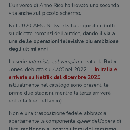
L’universo di Anne Rice ha trovato una seconda
vita anche sul piccolo schermo.
Fornitore
Nome
/
Scadenza
Descrizione
Nel 2020 AMC Networks ha acquisito i diritti
Fornitore
Dominio
Fornitore
/
Nome
Scadenza
Des
su diciotto romanzi dell’autrice,
dando il via a
Nome
/
Scadenza
Dominio
Descrizione
_ga_RXJCD2NFMF
.illibraio.it
1 anno 1
Questo cookie
Dominio
una delle operazioni televisive più ambiziose
mese
viene utilizzato
__Secure-ROLLOUT_TOKEN
.youtube.com
5 mesi 4
da Google
settimane
UserProfile
.illibraio.it
1 anno
Identifica
degli ultimi anni
.
Analytics per
l'utente che
mantenere lo
ttwid
.tiktok.com
11 mesi 4
Que
naviga sul
stato della
settimane
co
sito.
La serie
Intervista col vampiro
, creata da
Rolin
sessione.
ass
l'an
_fbp
2 mesi 4
Utilizzato
Meta
Jones
, debutta su
AMC
nel 2022 —
in Italia è
_ga
1 anno 1
Questo nome
Google
dis
settimane
da
Platform
mese
di cookie è
LLC
dei
Facebook
Inc.
arrivata su Netflix dal dicembre 2025
associato a
.illibraio.it
per
per fornire
.illibraio.it
Google
in 
una serie di
(attualmente nel catalogo sono presenti le
Universal
int
prodotti
Analytics, che
ute
pubblicitari
prime due stagioni, mentre la terza arriverà
rappresenta un
par
come
aggiornamento
par
offerte in
entro la fine dell’anno).
significativo del
cat
tempo reale
servizio di
gen
da
analisi più
sti
inserzionisti
Non è una trasposizione fedele, abbraccia
comunemente
terzi.
usato da
YSC
Sessione
Que
Google LLC
apertamente la componente
queer
dell’opera di
Google. Questo
imp
.youtube.com
cookie viene
Yo
Rice,
mettendo al centro i temi del razzismo,
utilizzato per