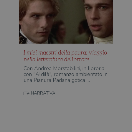
uten
sul s
wordpress_logged_in_[hash]
.illibraio.it
Sessione
Usat
gesti
sess
uten
sul s
CookieScriptConsent
1 mese
Memo
CookieScript
stat
.illibraio.it
cons
cook
I miei maestri della paura: viaggio
dell
nella letteratura dell'orrore
il d
corr
Con Andrea Morstabilini, in libreria
msToken
.tiktok.com
1
Ques
con "Aldilà", romanzo ambientato in
settimana
vien
una Pianura Padana gotica …
3 giorni
util
scop
aute
e si
NARRATIVA
assi
che 
rim
regis
i lor
sian
qua
nav
attra