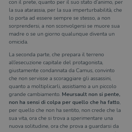
con il prete, quanto per il suo stato d’animo, per
imp
Inc.
ques
.illibraio.it
la sua atarassia, per la sua imperturbabilità, che
quan
alla
lo porta ad essere sempre se stesso, a non
login
vien
sorprendersi, a non sconvolgersi se muore sua
util
verif
madre o se un giorno qualunque diventa un
bro
è im
omicida.
per 
o rif
cook
La seconda parte, che prepara il terreno
wordpress_sec_[hash]
.illibraio.it
Sessione
Usat
all’esecuzione capitale del protagonista,
gesti
sess
giustamente condannata da Camus, convinto
uten
sul s
che non servisse a scoraggiare gli assassini,
wordpress_logged_in_[hash]
.illibraio.it
Sessione
Usat
quanto a moltiplicarli, assistiamo a un piccolo
gesti
grande cambiamento.
Meursault non si pente,
sess
uten
non ha sensi di colpa per quello che ha fatto
,
sul s
per quello che non ha sentito, non crede che la
CookieScriptConsent
1 mese
Memo
CookieScript
stat
.illibraio.it
sua vita, ora che si trova a sperimentare una
cons
cook
nuova solitudine, ora che prova a guardarsi da
dell
il d