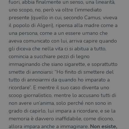
fuori, abbia finalmente un senso, una linearità,
corr
uno scopo, no, però va oltre l’immediato
msToken
.tiktok.com
1
Ques
settimana
vien
presente (quello in cui, secondo Camus, viveva
3 giorni
util
scop
il popolo di Algeri), ripensa alla madre come a
aute
e si
una persona, come a un essere umano che
assi
che 
aveva comunicato con lui, arriva capire quando
rim
regis
gli diceva che nella vita ci si abitua a tutto,
i lor
comincia a succhiare pezzi di legno
sian
qua
immaginando che siano sigarette, e soprattutto
nav
attra
smette di annoiarsi: “Ho finito di smettere del
sito
inte
tutto di annoiarmi da quando ho imparato a
con 
servi
ricordare”. E mentre il suo caso diventa uno
scoop giornalistico, mentre lo accusano tutti di
non avere un’anima, solo perché non sono in
grado di capirlo, lui impara a ricordare, e se la
memoria è davvero inaffidabile, come dicono,
Fornitore
Nome
/
Scadenza
Descrizione
allora impara anche a immaginare.
Non esiste,
Fornitore
Dominio
Fornitore
/