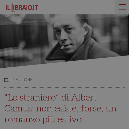
D'AUTORE
“Lo straniero” di Albert
Camus: non esiste, forse, un
romanzo più estivo