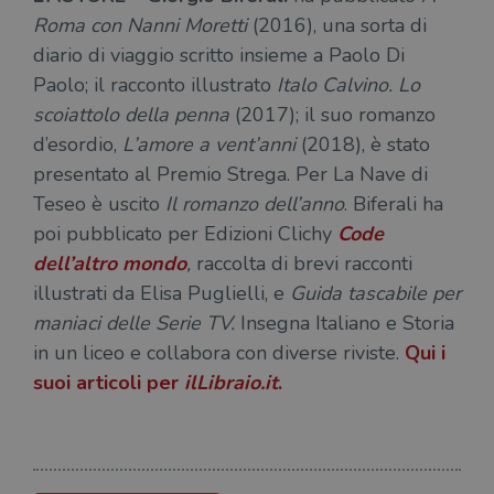
come
settimane
imp
.youtube.com
identificativo
You
Roma con Nanni Moretti
(2016), una sorta di
del client. È
ten
incluso in ogni
diario di viaggio scritto insieme a Paolo Di
del
richiesta di
del
pagina in un
Paolo; il racconto illustrato
Italo Calvino. Lo
vid
sito e utilizzato
Yo
per calcolare i
scoiattolo della penna
(2017); il suo romanzo
inc
dati di
sit
visitatori,
d’esordio,
L’amore a vent’anni
(2018), è stato
det
sessioni e
il 
presentato al Premio Strega. Per La Nave di
campagne per i
sit
report di analisi
uti
Teseo è uscito
Il romanzo dell’anno
. Biferali ha
dei siti. Per
nuo
impostazione
vec
poi pubblicato per Edizioni Clichy
Code
predefinita,
del
scade dopo 2
di 
dell’altro mondo
,
raccolta di brevi racconti
anni, sebbene
sia
VISITOR_PRIVACY_METADATA
5 mesi 4
Que
YouTube
illustrati da Elisa Puglielli, e
Guida tascabile per
personalizzabile
settimane
imp
.youtube.com
dai proprietari
You
maniaci delle Serie TV.
Insegna Italiano e Storia
di siti Web.
mem
sta
in un liceo e collabora con diverse riviste.
Qui i
con
coo
suoi articoli per
ilLibraio.it
.
del
do
cor