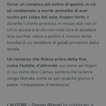
Nome
Scadenza
Des
forse, un romanzo più estivo di questo, in cui
Nome
/
Scadenza
Dominio
Descrizione
_ga_RXJCD2NFMF
.illibraio.it
1 anno 1
Questo cookie
Dominio
un condannato a morte ammette di aver
mese
viene utilizzato
__Secure-ROLLOUT_TOKEN
.youtube.com
5 mesi 4
da Google
settimane
UserProfile
.illibraio.it
1 anno
Identifica
ucciso per colpa del sole, troppo forte
, e
Analytics per
l'utente che
mantenere lo
ttwid
.tiktok.com
11 mesi 4
Que
naviga sul
durante l’ultimo processo, in mezzo alle voci di
stato della
settimane
co
sito.
sessione.
ass
chi lo accusa e di chi non vede l’ora di assistere
l'an
_fbp
2 mesi 4
Utilizzato
Meta
_ga
1 anno 1
Questo nome
Google
dis
settimane
da
Platform
alla sua fine, riesce a sentire il rumore della
mese
di cookie è
LLC
dei
Facebook
Inc.
associato a
.illibraio.it
per
per fornire
.illibraio.it
tromba di un venditore di gelati provenire dalla
Google
in 
una serie di
Universal
int
prodotti
strada.
Analytics, che
ute
pubblicitari
rappresenta un
par
come
aggiornamento
par
offerte in
Un romanzo che finisce prima della fine,
significativo del
cat
tempo reale
servizio di
gen
da
come l’estate, d’altronde
, qui come ad Algeri,
analisi più
sti
inserzionisti
comunemente
terzi.
in cui, come dice Camus, sembra che la terra
usato da
YSC
Sessione
Que
Google LLC
Google. Questo
imp
.youtube.com
venga liberata, come se per qualche giorno il
cookie viene
Yo
utilizzato per
ten
paese “s’impastasse di tenerezza”.
distinguere gli
del
utenti unici
vis
assegnando un
dei
numero
inc
generato
casualmente
VISITOR_INFO1_LIVE
5 mesi 4
Que
Google LLC
L’AUTORE – Giorgio Biferali
ha pubblicato
A