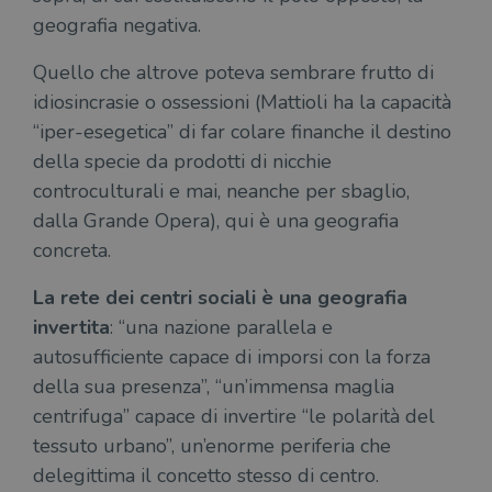
geografia negativa.
CookieScriptConsent
1 mese
Memo
CookieScript
stat
.illibraio.it
cons
Quello che altrove poteva sembrare frutto di
cook
dell
idiosincrasie o ossessioni (Mattioli ha la capacità
il d
corr
“iper-esegetica” di far colare finanche il destino
msToken
.tiktok.com
1
Ques
della specie da prodotti di nicchie
settimana
vien
3 giorni
util
controculturali e mai, neanche per sbaglio,
scop
aute
dalla Grande Opera), qui è una geografia
e si
assi
concreta.
che 
rim
regis
La rete dei centri sociali è una geografia
i lor
sian
invertita
: “una nazione parallela e
qua
nav
autosufficiente capace di imporsi con la forza
attra
sito
della sua presenza”, “un’immensa maglia
inte
con 
centrifuga” capace di invertire “le polarità del
servi
tessuto urbano”, un’enorme periferia che
delegittima il concetto stesso di centro.