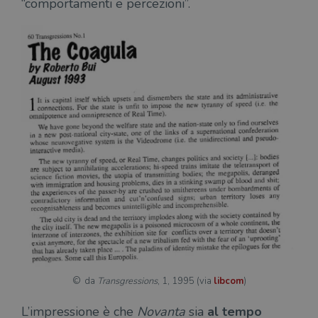
“comportamenti e percezioni”.
da
Transgressions
, 1, 1995 (via
libcom
)
L’impressione è che
Novanta
sia
al tempo