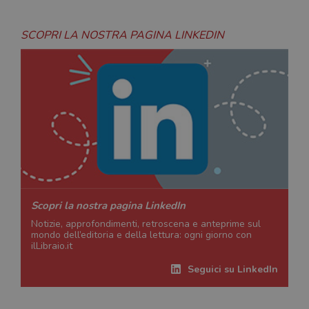
SCOPRI LA NOSTRA PAGINA LINKEDIN
Scopri la nostra pagina LinkedIn
Notizie, approfondimenti, retroscena e anteprime sul
mondo dell’editoria e della lettura: ogni giorno con
ilLibraio.it
Seguici su LinkedIn