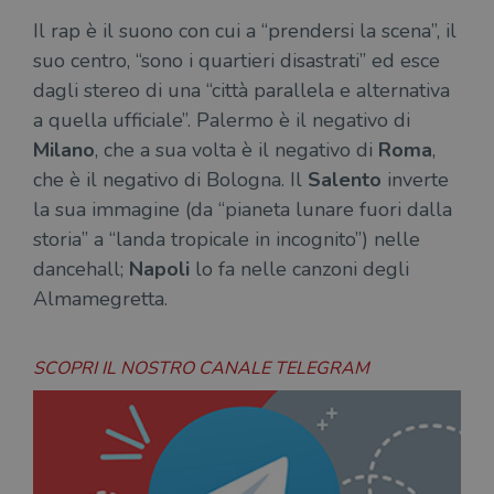
Il rap è il suono con cui a “prendersi la scena”, il
suo centro, “sono i quartieri disastrati” ed esce
Fornitore
dagli stereo di una “città parallela e alternativa
Nome
/
Scadenza
Descrizione
Fornitore
Dominio
Fornitore
/
Nome
Scadenza
Des
a quella ufficiale”. Palermo è il negativo di
Nome
/
Scadenza
Dominio
Descrizione
_ga_RXJCD2NFMF
.illibraio.it
1 anno 1
Questo cookie
Dominio
Milano
, che a sua volta è il negativo di
Roma
,
mese
viene utilizzato
__Secure-ROLLOUT_TOKEN
.youtube.com
5 mesi 4
da Google
settimane
UserProfile
.illibraio.it
1 anno
Identifica
che è il negativo di Bologna. Il
Salento
inverte
Analytics per
l'utente che
mantenere lo
ttwid
.tiktok.com
11 mesi 4
Que
naviga sul
la sua immagine (da “pianeta lunare fuori dalla
stato della
settimane
co
sito.
sessione.
ass
storia” a “landa tropicale in incognito”) nelle
l'an
_fbp
2 mesi 4
Utilizzato
Meta
_ga
1 anno 1
Questo nome
Google
dis
dancehall;
Napoli
lo fa nelle canzoni degli
settimane
da
Platform
mese
di cookie è
LLC
dei
Facebook
Inc.
associato a
Almamegretta.
.illibraio.it
per
per fornire
.illibraio.it
Google
in 
una serie di
Universal
int
prodotti
Analytics, che
ute
pubblicitari
rappresenta un
par
come
SCOPRI IL NOSTRO CANALE TELEGRAM
aggiornamento
par
offerte in
significativo del
cat
tempo reale
servizio di
gen
da
analisi più
sti
inserzionisti
comunemente
terzi.
usato da
YSC
Sessione
Que
Google LLC
Google. Questo
imp
.youtube.com
cookie viene
Yo
utilizzato per