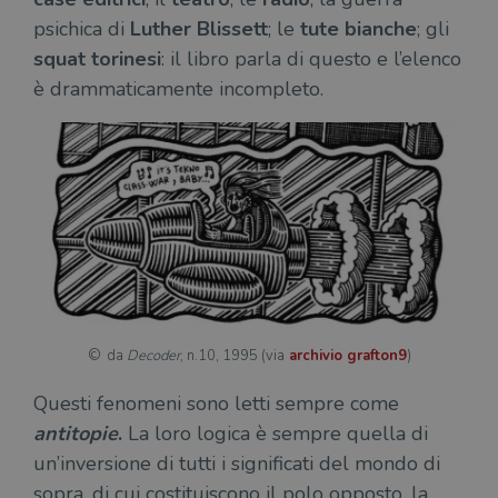
necessari.
psichica di
Luther Blissett
; le
tute bianche
; gli
Fornitore
/
squat torinesi
: il libro parla di questo e l’elenco
Nome
Scadenza
Desc
Dominio
è drammaticamente incompleto.
wordpress_test_cookie
Sessione
Wor
Automattic
imp
Inc.
ques
.illibraio.it
quan
alla
login
vien
util
verif
bro
è im
per 
o rif
cook
wordpress_sec_[hash]
.illibraio.it
Sessione
Usat
gesti
da
Decoder
, n.10, 1995 (via
archivio grafton9
)
sess
uten
sul s
Questi fenomeni sono letti sempre come
wordpress_logged_in_[hash]
.illibraio.it
Sessione
Usat
antitopie
.
La loro logica è sempre quella di
gesti
un’inversione di tutti i significati del mondo di
sess
uten
sopra, di cui costituiscono il polo opposto, la
sul s