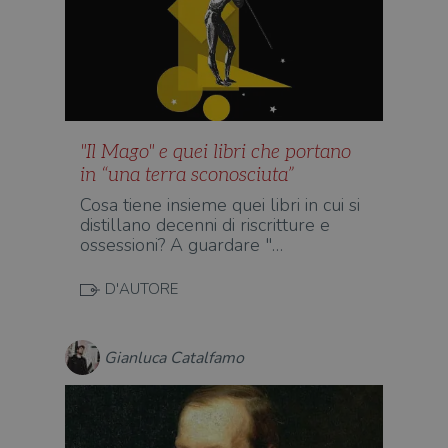
"Il Mago" e quei libri che portano
in “una terra sconosciuta”
Cosa tiene insieme quei libri in cui si
distillano decenni di riscritture e
ossessioni? A guardare "…
D'AUTORE
Gianluca Catalfamo