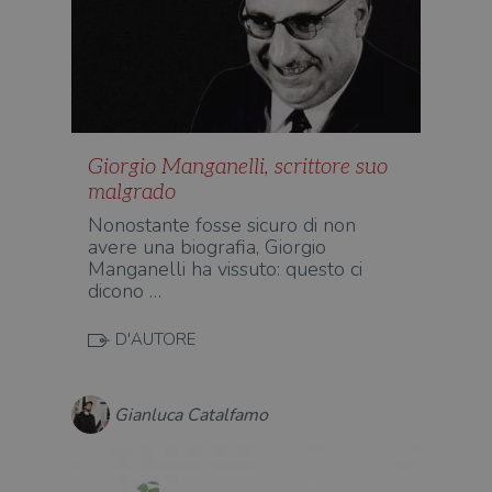
gesti
sess
uten
sul s
wordpress_logged_in_[hash]
.illibraio.it
Sessione
Usat
gesti
sess
uten
sul s
Giorgio Manganelli, scrittore suo
CookieScriptConsent
1 mese
Memo
CookieScript
stat
.illibraio.it
malgrado
cons
cook
Nonostante fosse sicuro di non
dell
avere una biografia, Giorgio
il d
corr
Manganelli ha vissuto: questo ci
dicono …
msToken
.tiktok.com
1
Ques
settimana
vien
3 giorni
util
D'AUTORE
scop
aute
e si
assi
che 
Gianluca Catalfamo
rim
regis
i lor
sian
qua