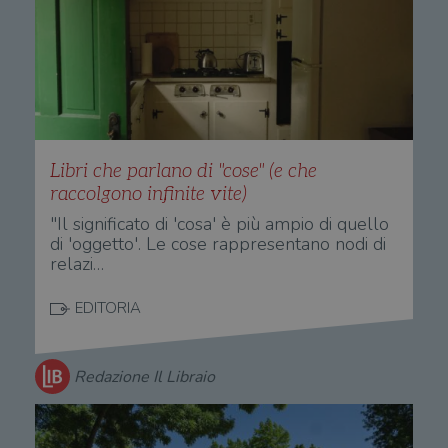
settimana
vien
3 giorni
util
scop
aute
e si
assi
che 
rim
regis
i lor
sian
qua
Libri che parlano di "cose" (e che
nav
attra
raccolgono infinite vite)
sito
inte
"Il significato di 'cosa' è più ampio di quello
con 
di 'oggetto'. Le cose rappresentano nodi di
servi
relazi…
EDITORIA
Fornitore
Redazione Il Libraio
Nome
/
Scadenza
Descrizione
Fornitore
Dominio
Fornitore
/
Nome
Scadenza
Des
Nome
/
Scadenza
Dominio
Descrizione
_ga_RXJCD2NFMF
.illibraio.it
1 anno 1
Questo cookie
Dominio
mese
viene utilizzato
__Secure-ROLLOUT_TOKEN
.youtube.com
5 mesi 4