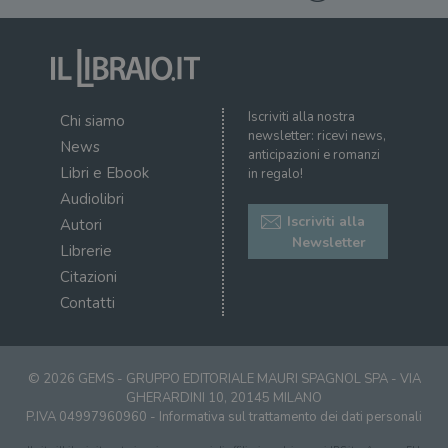
Iscriviti alla nostra
Chi siamo
newsletter: ricevi news,
News
anticipazioni e romanzi
Libri e Ebook
in regalo!
Audiolibri
Iscriviti alla
Autori
Newsletter
Librerie
Citazioni
Contatti
© 2026 GEMS - GRUPPO EDITORIALE MAURI SPAGNOL SPA - VIA
GHERARDINI 10, 20145 MILANO
P.IVA 04997960960 -
Informativa sul trattamento dei dati personali