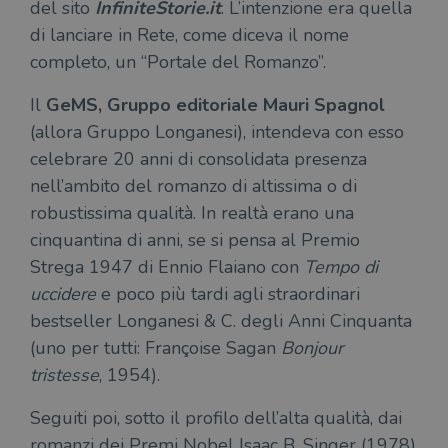
del sito
InfiniteStorie.it
. L’intenzione era quella
di lanciare in Rete, come diceva il nome
completo, un “Portale del Romanzo”.
Il
GeMS, Gruppo editoriale Mauri Spagnol
(allora Gruppo Longanesi), intendeva con esso
celebrare 20 anni di consolidata presenza
nell’ambito del romanzo di altissima o di
robustissima qualità. In realtà erano una
cinquantina di anni, se si pensa al Premio
Strega 1947 di Ennio Flaiano con
Tempo di
uccidere
e poco più tardi agli straordinari
bestseller Longanesi & C. degli Anni Cinquanta
(uno per tutti: Françoise Sagan
Bonjour
tristesse
, 1954).
Seguiti poi, sotto il profilo dell’alta qualità, dai
romanzi dei Premi Nobel Isaac B. Singer (1978)