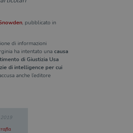
articolari
 Snowden
, pubblicato in
ione di informazioni
irginia ha intentato una
causa
timento di Giustizia Usa
ie di intelligence per cui
 accusa anche l’editore
.2019
grafia