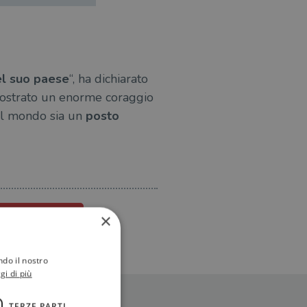
l suo paese
“, ha dichiarato
mostrato un enorme coraggio
 il mondo sia un
posto
IBRO-SNOWDEN
×
ndo il nostro
gi di più
TERZE PARTI