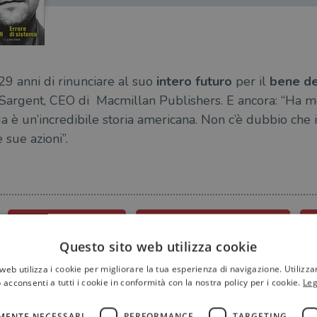
29 anni di rinunciare al suo
intero futuro
per il
bene de
 Sargent, CEO di Macmillan Publishers. E ancora: “Ha 
 sua è un’incredibile storia americana. Non c’è dubbio che
 sue azioni”.
ERRORE-DI-SISTEMA
LIBRO-EDWARD-SNOWDEN
L
Questo sito web utilizza cookie
web utilizza i cookie per migliorare la tua esperienza di navigazione. Utilizza
 acconsenti a tutti i cookie in conformità con la nostra policy per i cookie.
Leg
MENTE NECESSARI
PERFORMANCE
TARGETING