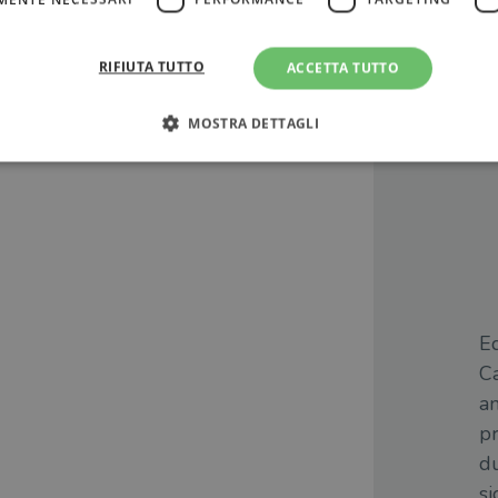
sigliati
RIFIUTA TUTTO
ACCETTA TUTTO
MOSTRA DETTAGLI
Strettamente necessari
Performance
Targeting
Terze parti
ri consentono le funzionalità principali del sito web come l'accesso dell'utente e la gest
to correttamente senza i cookie strettamente necessari.
Fornitore
/
Scadenza
Descrizione
Dominio
E
Sessione
WordPress imposta questo cookie quando accedi alla
Automattic
cookie viene utilizzato per verificare se il browser
Inc.
Ca
consentire o rifiutare i cookie.
.illibraio.it
am
.illibraio.it
Sessione
Usato per gestire la sessione degli utenti loggati sul 
pr
sh]
.illibraio.it
Sessione
Usato per gestire la sessione degli utenti loggati sul 
du
1 mese
Memorizza lo stato del consenso ai cookie dell'uten
CookieScript
si
.illibraio.it