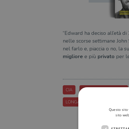
“Edward ha deciso all’età di 
nelle scorse settimane John
nel farlo e, piaccia o no, la
migliore
e più
privato
per le
CIA
EDWARD-SNOWDEN
LONGANESI
SNOWDEN
Questo sito 
sito web
STRETTA