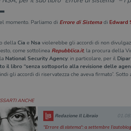
NSA, per il suo libro “Errore di sistema” – I p
 del momento. Parliamo di
Errore di Sistema
di
Edward
co della
Cia
e
Nsa
violerebbe gli accordi di non divulgaz
questo, come sottolinea
Repubblica.it
, la procura della V
la
National Security Agency
: in particolare, per il
Dipar
 il libro “senza sottoporlo alla revisione delle agenz
indi gli accordi di riservatezza che aveva firmato”. Sotto
ESSARTI ANCHE
Redazione Il Libraio
01.08
"Errore di sistema": a settembre l’autobio