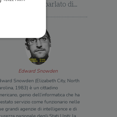
Abbiamo parlato di...
ione dell'account. Il sito
Edward Snowden
dward Snowden (Elizabeth City, North
 pagina di login. Il
 Web è impostato per
rolina, 1983) è un cittadino
ericano, genio dell’informatica che ha
sito
estato servizio come funzionario nelle
sito
e grandi agenzie di intelligence e di
te per il dominio corrente.
curezza nazionale degli Stati Uniti: la