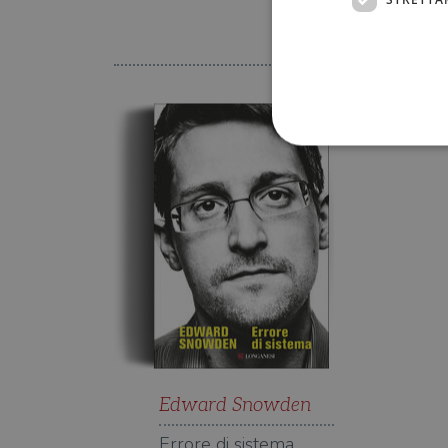
Libri con
I cookie strettamente necessa
web non può essere utilizza
Nome
wordpress_test_cookie
wordpress_sec_[hash]
Edward Snowden
wordpress_logged_in_[ha
CookieScriptConsent
Errore di sistema