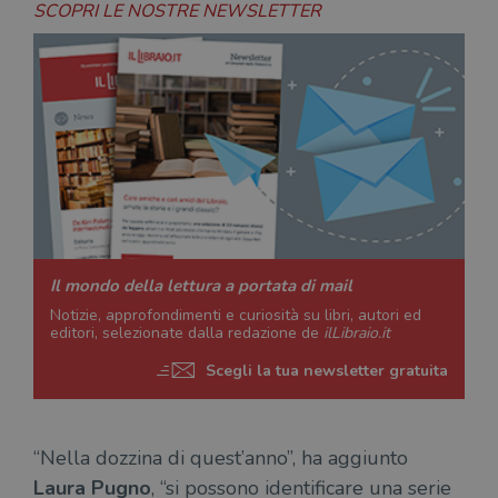
SCOPRI LE NOSTRE NEWSLETTER
Il mondo della lettura a portata di mail
Notizie, approfondimenti e curiosità su libri, autori ed
editori, selezionate dalla redazione de
ilLibraio.it
Scegli la tua newsletter gratuita
“Nella dozzina di quest’anno”, ha aggiunto
Laura Pugno
, “si possono identificare una serie