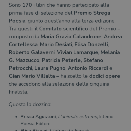
Sono
170
i libri che hanno partecipato alla
prima fase di selezione del
Premio Strega
Poesia
, giunto quest’anno alla terza edizione.
Tra questi, il
Comitato scientifico
del Premio –
composto da
Maria Grazia Calandrone
,
Andrea
Cortellessa
,
Mario Desiati
,
Elisa Donzelli
,
Roberto Galaverni
,
Vivian Lamarque
,
Melania
G. Mazzucco
,
Patricia Peterle, Stefano
Petrocchi
,
Laura Pugno
,
Antonio Riccardi
e
Gian Mario Villalta
– ha scelto le
dodici opere
che accedono alla selezione della cinquina
finalista.
Questa la dozzina:
Prisca Agustoni
,
L’animale estremo
, Interno
Poesia Editore.
Elisa Biagini
,
L’intravisto
, Einaudi.