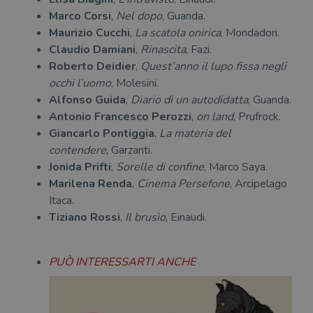
Marco Corsi
,
Nel dopo
, Guanda.
Maurizio Cucchi
,
La scatola onirica
, Mondadori.
Claudio Damiani
,
Rinascita
, Fazi.
Roberto Deidier
,
Quest’anno il lupo fissa negli
occhi l’uomo
, Molesini.
Alfonso Guida
,
Diario di un autodidatta
, Guanda.
Antonio Francesco Perozzi
,
on land
, Prufrock.
Giancarlo Pontiggia
,
La materia del
contendere
, Garzanti.
Jonida Prifti
,
Sorelle di confine
, Marco Saya.
Marilena Renda
,
Cinema Persefone
, Arcipelago
Itaca.
Tiziano Rossi
,
Il brusìo
, Einaudi.
PUÒ INTERESSARTI ANCHE