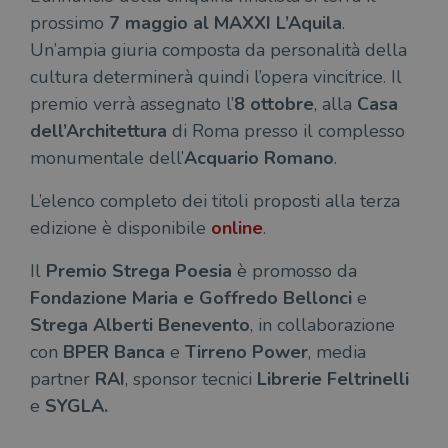
Nome
Scadenza
Desc
Dominio
prossimo
7 maggio
al MAXXI L’Aquila
.
wordpress_test_cookie
Sessione
Wor
Automattic
Un’ampia giuria composta da personalità della
imp
Inc.
ques
.illibraio.it
cultura determinerà quindi l’opera vincitrice. Il
quan
alla
premio verrà assegnato l’
8 ottobre
, alla
Casa
login
vien
dell’Architettura
di Roma presso il complesso
util
verif
monumentale dell’
Acquario Romano
.
bro
è im
per 
L’elenco completo dei titoli proposti alla terza
o rif
cook
edizione è disponibile
online
.
wordpress_sec_[hash]
.illibraio.it
Sessione
Usat
gesti
Il
Premio Strega Poesia
è promosso da
sess
uten
Fondazione Maria e Goffredo Bellonci
e
sul s
Strega Alberti Benevento
, in collaborazione
wordpress_logged_in_[hash]
.illibraio.it
Sessione
Usat
gesti
con
BPER Banca
e
Tirreno Power
, media
sess
partner
RAI
, sponsor tecnici
Librerie Feltrinelli
uten
sul s
e
SYGLA
.
CookieScriptConsent
1 mese
Memo
CookieScript
stat
.illibraio.it
cons