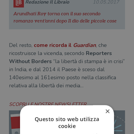
Redazione Il Libraio
10.05.2017
Arundhati Roy torna con il suo secondo
romanzo vent'anni dopo Il dio delle piccole cose
Del resto,
come ricorda il
Guardian
, che
ricostruisce la vicenda, secondo
Reporters
Without Borders
“la libertà di stampa è in crisi”
in India, e dal 2014 il Paese è sceso dal
140esimo al 161esimo posto nella classifica
relativa alla libertà dei media…
SCOPRI LE NOSTRE NEWSLETTER
×
Questo sito web utilizza
cookie