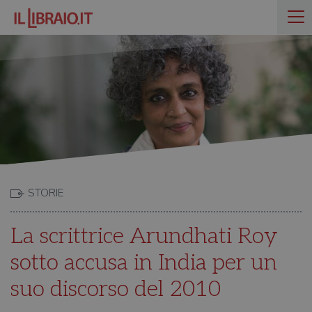
STORIE
La scrittrice Arundhati Roy
sotto accusa in India per un
suo discorso del 2010