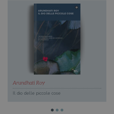
Arundhati Roy
A
Il dio delle piccole cose
I