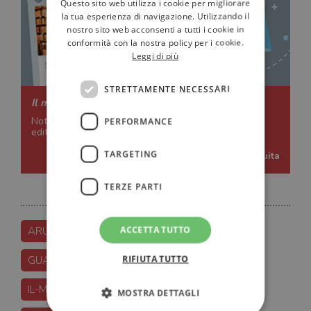
Questo sito web utilizza i cookie per migliorare
la tua esperienza di navigazione. Utilizzando il
nostro sito web acconsenti a tutti i cookie in
conformità con la nostra policy per i cookie.
Leggi di più
STRETTAMENTE NECESSARI
Il mondo della lettura a portata di mail
Notizie, approfondimenti e curiosità su libri, autori ed
PERFORMANCE
editori, selezionate dalla redazione de
ilLibraio.it
TARGETING
Scegli la tua newsletter gratuita
TERZE PARTI
ACCETTA TUTTO
ARUNDHATI ROY LIBRI
ARUNDHATI-ROY
RIFIUTA TUTTO
GUANDA
IL-DIO-DELLE-PICCOLE-COSE
IL-MINISTERO-DELLA-SUPREMA-FELICITA
MOSTRA DETTAGLI