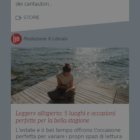
uti
dei cantautori…
dei siti. Per
nuo
impostazione
vec
predefinita,
del
scade dopo 2
STORIE
di 
anni, sebbene
sia
VISITOR_PRIVACY_METADATA
5 mesi 4
Que
YouTube
personalizzabile
settimane
imp
.youtube.com
dai proprietari
You
Redazione Il Libraio
di siti Web.
mem
sta
con
coo
del
do
cor
Leggere all'aperto: 5 luoghi e occasioni
perfette per la bella stagione
L'estate e il bel tempo offrono l'occasione
perfetta per variare i propri spazi di lettura