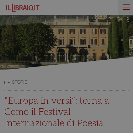
STORIE
“Europa in versi”: torna a
Como il Festival
Internazionale di Poesia