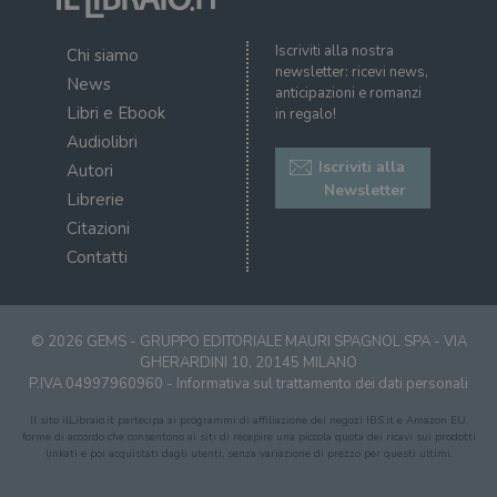
Iscriviti alla nostra
Chi siamo
newsletter: ricevi news,
News
anticipazioni e romanzi
Libri e Ebook
in regalo!
Audiolibri
Iscriviti alla
Autori
Newsletter
Librerie
Citazioni
Contatti
© 2026 GEMS - GRUPPO EDITORIALE MAURI SPAGNOL SPA - VIA
GHERARDINI 10, 20145 MILANO
P.IVA 04997960960 -
Informativa sul trattamento dei dati personali
Il sito ilLibraio.it partecipa ai programmi di affiliazione dei negozi IBS.it e Amazon EU,
forme di accordo che consentono ai siti di recepire una piccola quota dei ricavi sui prodotti
linkati e poi acquistati dagli utenti, senza variazione di prezzo per questi ultimi.