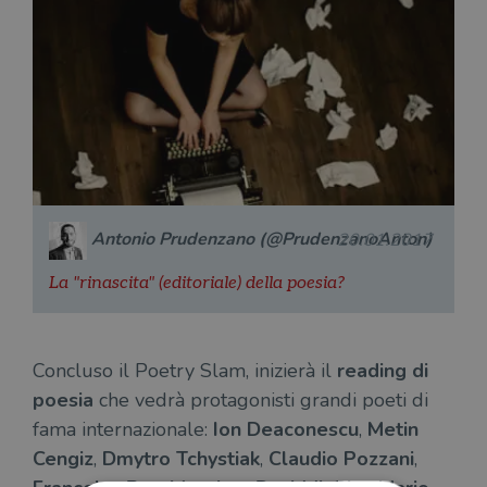
Antonio Prudenzano (@PrudenzanoAnton)
20.01.2017
La "rinascita" (editoriale) della poesia?
Concluso il Poetry Slam, inizierà il
reading di
poesia
che vedrà protagonisti grandi poeti di
fama internazionale:
Ion Deaconescu
,
Metin
Cengiz
,
Dmytro Tchystiak
,
Claudio Pozzani
,