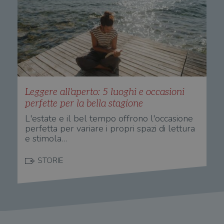
wordpress_logged_in_[hash]
.illibraio.it
Sessione
Usat
gesti
sess
uten
sul s
CookieScriptConsent
1 mese
Memo
CookieScript
stat
.illibraio.it
cons
cook
dell
Leggere all'aperto: 5 luoghi e occasioni
il d
corr
perfette per la bella stagione
msToken
.tiktok.com
1
Ques
L'estate e il bel tempo offrono l'occasione
settimana
vien
perfetta per variare i propri spazi di lettura
3 giorni
util
scop
e stimola…
aute
e si
assi
STORIE
che 
rim
regis
i lor
sian
qua
nav
attra
sito