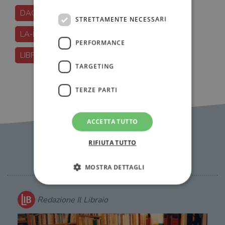
DACIA-MARAINI
STRETTAMENTE NECESSARI
LA-LUNGA-VITA-DI-MARIANNA-UCRIA
PERFORMANCE
LIBRERIA-NUOVA-EUROPA-I-GRANAI
TARGETING
TERZE PARTI
ACCETTA TUTTO
RIFIUTA TUTTO
News Correlate
MOSTRA DETTAGLI
Redazione Il Libraio
Strettamente necessari
Performance
Targeting
Terze parti