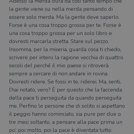
Adesso la merda dura da così tanto tempo che
cook
la gente viene su nella merda pensando di
wordpress_sec_[hash]
.illibraio.it
Sessione
Usat
gesti
essere solo merda. Ma la gente deve saperlo.
sess
uten
Forse è una cosa troppo grossa per te. Forse è
sul s
una cosa troppo grossa per un solo libro e
wordpress_logged_in_[hash]
.illibraio.it
Sessione
Usat
gesti
dovresti marcarla stretta. Stare sul pezzo.
sess
uten
Insomma, per la miseria, guarda cosa ti chiedo,
sul s
scrivere per intero la ragione vecchia di quattro
CookieScriptConsent
1 mese
Memo
CookieScript
stat
secoli del perché il mio paese si ritroverà
.illibraio.it
cons
sempre a cercare di non andare in rovina.
cook
dell
Dovresti ridere. Se fossi in te, riderei. Ma, senti,
il d
corr
l’hai notato, vero? È per questo che la faccenda
msToken
.tiktok.com
1
Ques
della pace ti perseguita da quando perseguita
settimana
vien
3 giorni
util
me. Perfino le persone che di solito si aspettano
scop
aute
il peggio hanno cominciato, sia pure per due o
e si
assi
tre mesi soltanto, a pensare alla pace prima un
che 
rim
po’, poi molto, poi la pace è diventata tutto
regis