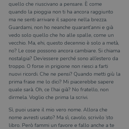
i lor
quello che riuscivano a pensare. È come
sian
qua
quando la pioggia non ti ha ancora raggiunto
nav
attra
ma ne senti arrivare il sapore nella brezza.
sito
inte
Guardami, non ho neanche quarant’anni e già
con 
servi
vedo solo quello che ho alle spalle, come un
vecchio. Ma, ehi, questo decennio è solo a metà,
no? Le cose possono ancora cambiare. Si chiama
nostalgia? Dev’essere perché sono all’estero da
troppo. O forse in prigione non riesci a farti
Fornitore
nuovi ricordi. Che ne pensi? Quando metti giù la
Nome
/
Scadenza
Descrizione
Fornitore
Dominio
Fornitore
/
prima frase me lo dici? Mi piacerebbe sapere
Nome
Scadenza
Des
Nome
/
Scadenza
Dominio
Descrizione
_ga_RXJCD2NFMF
.illibraio.it
1 anno 1
Questo cookie
Dominio
quale sarà. Oh, ce l’hai già? No fratello, non
mese
viene utilizzato
__Secure-ROLLOUT_TOKEN
.youtube.com
5 mesi 4
da Google
settimane
dirmela. Voglio che prima la scrivi.
UserProfile
.illibraio.it
1 anno
Identifica
Analytics per
l'utente che
mantenere lo
ttwid
.tiktok.com
11 mesi 4
Que
naviga sul
stato della
settimane
co
sito.
Sì, puoi usare il mio vero nome. Allora che
sessione.
ass
l'an
nome avresti usato? Ma sì, cavolo, scrivilo ’sto
_fbp
2 mesi 4
Utilizzato
Meta
_ga
1 anno 1
Questo nome
Google
dis
settimane
da
Platform
mese
di cookie è
libro. Però fammi un favore e fallo anche a te
LLC
dei
Facebook
Inc.
associato a
.illibraio.it
per
per fornire