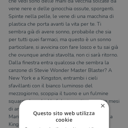
che vedi sono delle mani da vecchia solcate da
vene nere e delle ginocchia ossute, sporgenti.
Spinte nella pelle, le vene di una macchina di
plastica che porta avanti la vita per te. Ti
sembra già di avere sonno, probabile che sia
per tutti quei farmaci, ma questo è un sonno
particolare, si avvicina con fare losco e tu sai già
che ovunque andrai stavolta, non ci sarà ritorno.
Dalla finestra entra qualcosa che sembra la
canzone di Stevie Wonder Master Blaster? A
New York e a Kingston, entrambi i cieli
sfavillanti con il bianco luminoso del
mezzogiorno, scoppia il tuono e un fulmine
squarcia le nubi. Un fulmine estivo, con tre mesi
×
di anticipo. La donna che si sta svegliando a
Questo sito web utilizza
Manhattan e la donna seduta sulla veranda a
cookie
Kingston sanno entrambe. Te ne sei andato.