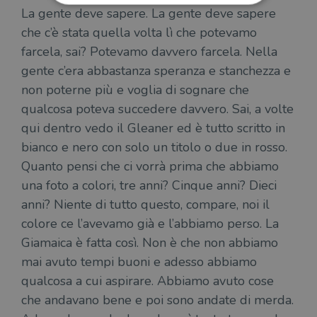
La gente deve sapere. La gente deve sapere
che c’è stata quella volta lì che potevamo
Strettamente necessari
Performance
farcela, sai? Potevamo davvero farcela. Nella
Targeting
Terze parti
gente c’era abbastanza speranza e stanchezza e
I cookie strettamente necessari consentono le
non poterne più e voglia di sognare che
funzionalità principali del sito web come
l'accesso dell'utente e la gestione dell'account. Il
qualcosa poteva succedere davvero. Sai, a volte
sito web non può essere utilizzato
correttamente senza i cookie strettamente
qui dentro vedo il Gleaner ed è tutto scritto in
necessari.
bianco e nero con solo un titolo o due in rosso.
Fornitore
/
Nome
Scadenza
Desc
Quanto pensi che ci vorrà prima che abbiamo
Dominio
una foto a colori, tre anni? Cinque anni? Dieci
wordpress_test_cookie
Sessione
Wor
Automattic
imp
Inc.
anni? Niente di tutto questo, compare, noi il
ques
.illibraio.it
quan
colore ce l’avevamo già e l’abbiamo perso. La
alla
login
Giamaica è fatta così. Non è che non abbiamo
vien
util
mai avuto tempi buoni e adesso abbiamo
verif
qualcosa a cui aspirare. Abbiamo avuto cose
bro
è im
che andavano bene e poi sono andate di merda.
per 
o rif