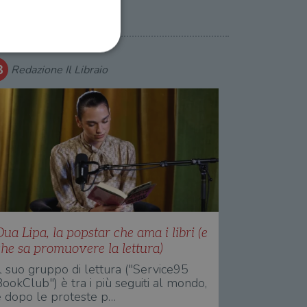
Redazione Il Libraio
ione dell'account. Il sito
 pagina di login. Il
 Web è impostato per
sito
sito
ua Lipa, la popstar che ama i libri (e
che sa promuovere la lettura)
te per il dominio corrente.
l suo gruppo di lettura ("Service95
azione e sicurezza,
ookClub") è tra i più seguiti al mondo,
i loro dati siano protetti
e dopo le proteste p…
no con i suoi servizi.