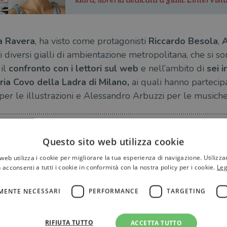
ladra', libreria dedicata a gialli. L'intervist
a Ravera
, ha visto come protagonisti
Riccardo Besola
,
A
di diversi gialli di ambientazione metropolitana, che si so
 il
confronto con i lettori sul web
e nell’ambito di
sei i
ria Covo della Ladra di Milano,
ai quali hanno partecip
er le illustrazioni e Alessandro Arbuzzi per le musiche
ASTORIE
STRASTORIE-EXTRALARGE
VALERIA-RAVERA
Questo sito web utilizza cookie
web utilizza i cookie per migliorare la tua esperienza di navigazione. Utilizza
 acconsenti a tutti i cookie in conformità con la nostra policy per i cookie.
Leg
MENTE NECESSARI
PERFORMANCE
TARGETING
RIFIUTA TUTTO
ACCETTA TUTTO