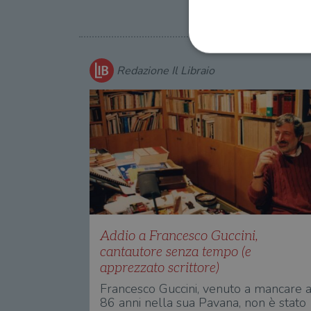
Redazione Il Libraio
I cookie strettamente necessa
web non può essere utilizza
Nome
wordpress_test_cookie
wordpress_sec_[hash]
wordpress_logged_in_[ha
Addio a Francesco Guccini,
cantautore senza tempo (e
CookieScriptConsent
apprezzato scrittore)
msToken
Francesco Guccini, venuto a mancare 
86 anni nella sua Pavana, non è stato