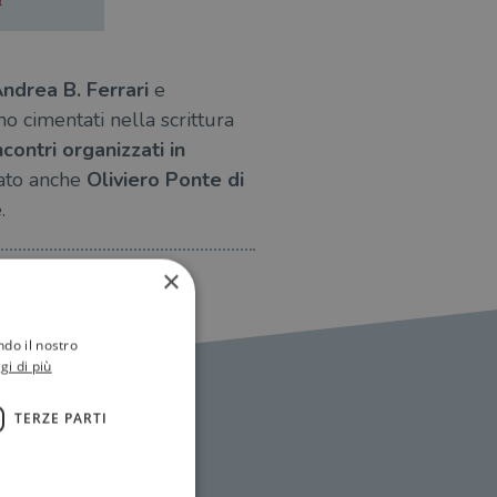
a
ndrea B. Ferrari
e
no cimentati nella scrittura
ncontri organizzati in
ato anche
Oliviero Ponte di
.
×
ndo il nostro
gi di più
TERZE PARTI