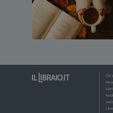
Chi 
New
Libr
Audi
Auto
Libr