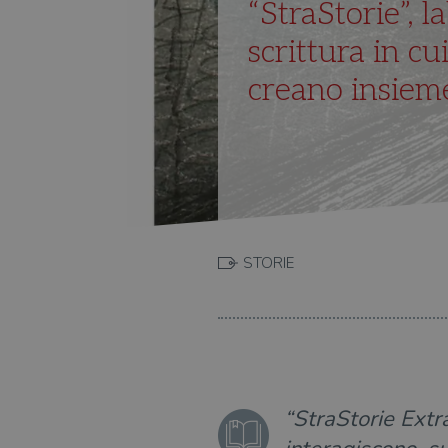
“StraStorie”, l
scrittura in cui
creano insiem
STORIE
“StraStorie Extra