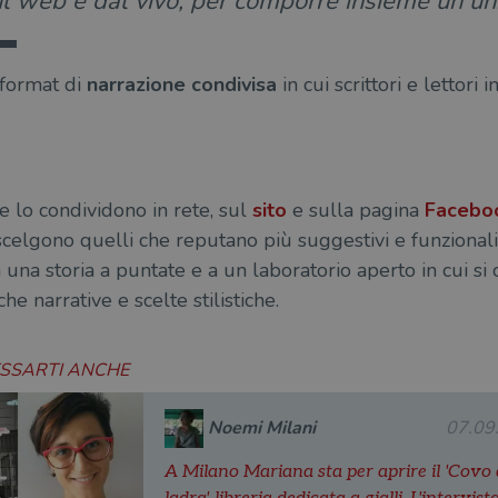
ul web e dal vivo, per comporre insieme un u
format di
narrazione condivisa
in cui scrittori e lettor
 e lo condividono in rete, sul
sito
e sulla pagina
Facebo
scelgono quelli che reputano più suggestivi e funzionali
 una storia a puntate e a un laboratorio aperto in cui s
e narrative e scelte stilistiche.
ESSARTI ANCHE
Noemi Milani
07.09
A Milano Mariana sta per aprire il 'Covo 