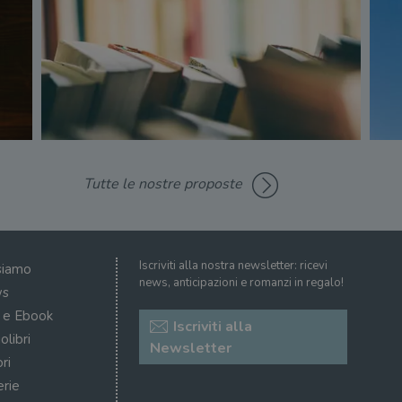
Tutte le nostre proposte
Iscriviti alla nostra newsletter: ricevi
siamo
news, anticipazioni e romanzi in regalo!
s
i e Ebook
Iscriviti alla
olibri
Newsletter
ri
erie