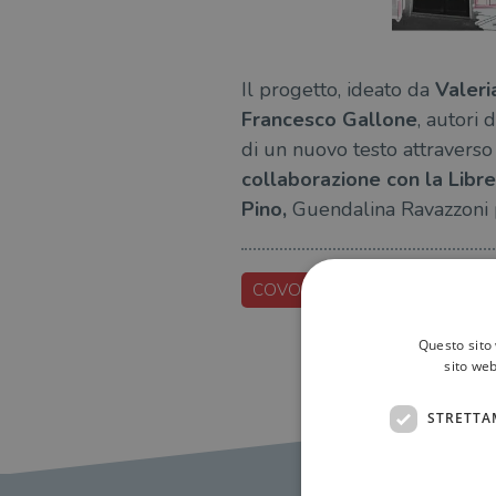
Il progetto, ideato da
Valeri
Francesco Gallone
, autori 
di un nuovo testo attraverso
collaborazione con la Libre
Pino,
Guendalina Ravazzoni p
COVO-DELLA-LADRA
STR
Questo sito 
sito web
STRETTA