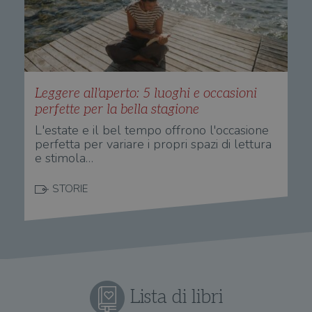
3 giorni
util
scop
aute
e si
assi
che 
rim
regis
i lor
Leggere all'aperto: 5 luoghi e occasioni
sian
qua
perfette per la bella stagione
nav
attra
L'estate e il bel tempo offrono l'occasione
sito
inte
perfetta per variare i propri spazi di lettura
con 
e stimola…
servi
STORIE
Fornitore
Nome
/
Scadenza
Descrizione
Fornitore
Dominio
Fornitore
/
Nome
Scadenza
Des
Nome
/
Scadenza
Dominio
Descrizione
_ga_RXJCD2NFMF
.illibraio.it
1 anno 1
Questo cookie
Dominio
Lista di libri
mese
viene utilizzato
__Secure-ROLLOUT_TOKEN
.youtube.com
5 mesi 4
da Google
settimane
UserProfile
.illibraio.it
1 anno
Identifica