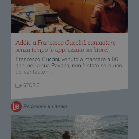
login
vien
util
verif
bro
è im
per 
o rif
cook
Addio a Francesco Guccini, cantautore
wordpress_sec_[hash]
.illibraio.it
Sessione
Usat
gesti
senza tempo (e apprezzato scrittore)
sess
uten
Francesco Guccini, venuto a mancare a 86
sul s
anni nella sua Pavana, non è stato solo uno
dei cantautori…
wordpress_logged_in_[hash]
.illibraio.it
Sessione
Usat
gesti
sess
uten
STORIE
sul s
CookieScriptConsent
1 mese
Memo
CookieScript
stat
.illibraio.it
cons
Redazione Il Libraio
cook
dell
il d
corr
msToken
.tiktok.com
1
Ques
settimana
vien