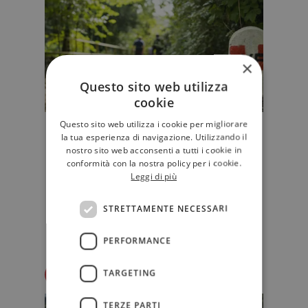
×
Questo sito web utilizza
cookie
Questo sito web utilizza i cookie per migliorare
Via Francigena: ecco la guida per
la tua esperienza di navigazione. Utilizzando il
principianti
nostro sito web acconsenti a tutti i cookie in
conformità con la nostra policy per i cookie.
Il 2016 è "l'anno dei cammini", a
Leggi di più
piedi o in bicicletta. Arriva in libreria
una guida per principia…
STRETTAMENTE NECESSARI
VARIA
PERFORMANCE
Redazione Il Libraio
TARGETING
TERZE PARTI