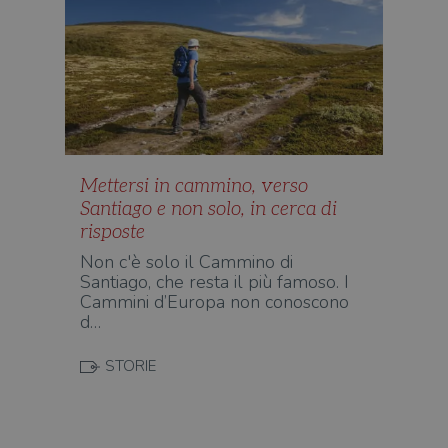
imp
Inc.
ques
.illibraio.it
quan
alla
login
vien
util
verif
bro
è im
per 
o rif
cook
Mettersi in cammino, verso
Santiago e non solo, in cerca di
wordpress_sec_[hash]
.illibraio.it
Sessione
Usat
gesti
risposte
sess
uten
Non c'è solo il Cammino di
sul s
Santiago, che resta il più famoso. I
wordpress_logged_in_[hash]
.illibraio.it
Sessione
Usat
Cammini d’Europa non conoscono
gesti
d…
sess
uten
sul s
STORIE
CookieScriptConsent
1 mese
Memo
CookieScript
stat
.illibraio.it
cons
cook
dell
il d