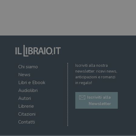
corr
msToken
.tiktok.com
1
Ques
settimana
vien
3 giorni
util
scop
aute
e si
assi
che 
rim
regis
i lor
sian
qua
Iscriviti alla nostra
Chi siamo
nav
newsletter: ricevi news,
attra
News
anticipazioni e romanzi
sito
inte
Libri e Ebook
in regalo!
con 
servi
Audiolibri
Iscriviti alla
Autori
Newsletter
Librerie
Citazioni
Contatti
Fornitore
Nome
/
Scadenza
Descrizione