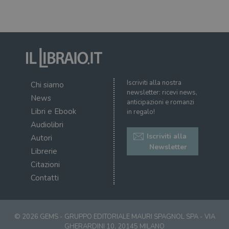
Targeting
Terze parti
I cookie strettamente necessari consentono le
funzionalità principali del sito web come
l'accesso dell'utente e la gestione dell'account. Il
sito web non può essere utilizzato
correttamente senza i cookie strettamente
necessari.
Fornitore
/
Nome
Scadenza
Desc
Iscriviti alla nostra
Chi siamo
Dominio
newsletter: ricevi news,
News
wordpress_test_cookie
Sessione
Wor
Automattic
anticipazioni e romanzi
imp
Inc.
Libri e Ebook
in regalo!
ques
.illibraio.it
quan
Audiolibri
alla
login
Iscriviti alla
Autori
vien
Newsletter
util
Librerie
verif
Citazioni
bro
è im
Contatti
per 
o rif
cook
wordpress_sec_[hash]
.illibraio.it
Sessione
Usat
gesti
© 2026 GEMS - GRUPPO EDITORIALE MAURI SPAGNOL SPA - VIA
sess
GHERARDINI 10, 20145 MILANO
uten