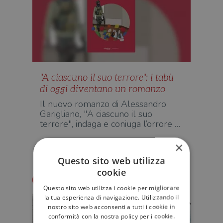
"A ciascuno il suo terrore": i tabù
di oggi diventano un romanzo
Il nuovo romanzo di Alessandro
Garigliano, "A ciascuno il suo
terrore", indaga e coniuga l’orrore …
×
NARRATIVA
Questo sito web utilizza
cookie
Redazione Il Libraio
Questo sito web utilizza i cookie per migliorare
la tua esperienza di navigazione. Utilizzando il
nostro sito web acconsenti a tutti i cookie in
conformità con la nostra policy per i cookie.