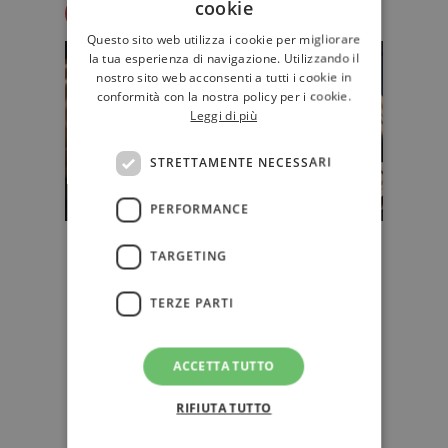
cookie
Redazione Il Libraio
Questo sito web utilizza i cookie per migliorare
la tua esperienza di navigazione. Utilizzando il
nostro sito web acconsenti a tutti i cookie in
conformità con la nostra policy per i cookie.
Leggi di più
STRETTAMENTE NECESSARI
PERFORMANCE
Libri che raccontano il cinema: 50
TARGETING
saggi sulla settima arte
Che cos’è il cinema, come nasce un
TERZE PARTI
film e in che modo le immagini
sullo schermo riescono a raccon…
ACCETTA TUTTO
CINEMA
RIFIUTA TUTTO