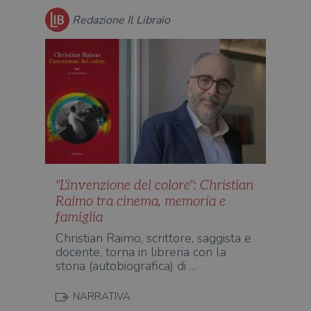
per 
o rif
Redazione Il Libraio
cook
wordpress_sec_[hash]
.illibraio.it
Sessione
Usat
gesti
sess
uten
sul s
wordpress_logged_in_[hash]
.illibraio.it
Sessione
Usat
gesti
sess
uten
sul s
CookieScriptConsent
1 mese
Memo
CookieScript
stat
.illibraio.it
"L'invenzione del colore": Christian
cons
cook
Raimo tra cinema, memoria e
dell
il d
famiglia
corr
Christian Raimo, scrittore, saggista e
msToken
.tiktok.com
1
Ques
docente, torna in libreria con la
settimana
vien
3 giorni
util
storia (autobiografica) di …
scop
aute
e si
NARRATIVA
assi
che 