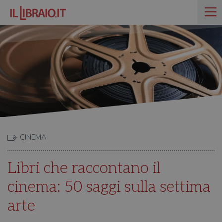
CINEMA
Libri che raccontano il
cinema: 50 saggi sulla settima
arte