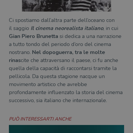
Fornitore
Ci spostiamo dall’altra parte dell’oceano con
Nome
/
Scadenza
Descrizione
il saggio
Il cinema neorealista italiano
, in cui
Fornitore
Dominio
Fornitore
/
Nome
Scadenza
Des
Nome
/
Scadenza
Dominio
Descrizione
Gian Piero Brunetta
si dedica a una narrazione
_ga_RXJCD2NFMF
.illibraio.it
1 anno 1
Questo cookie
Dominio
mese
viene utilizzato
__Secure-ROLLOUT_TOKEN
.youtube.com
5 mesi 4
a tutto tondo del periodo d’oro del cinema
da Google
settimane
UserProfile
.illibraio.it
1 anno
Identifica
Analytics per
l'utente che
nostrano.
Nel dopoguerra, tra le molte
mantenere lo
ttwid
.tiktok.com
11 mesi 4
Que
naviga sul
stato della
settimane
co
sito.
rinas
cite che attraversano il paese, ci fu anche
sessione.
ass
l'an
quella della capacità di raccontarsi tramite la
_fbp
2 mesi 4
Utilizzato
Meta
_ga
1 anno 1
Questo nome
Google
dis
settimane
da
Platform
mese
di cookie è
pellicola. Da questa stagione nacque un
LLC
dei
Facebook
Inc.
associato a
.illibraio.it
per
per fornire
.illibraio.it
Google
movimento artistico che avrebbe
in 
una serie di
Universal
int
prodotti
profondamente influenzato la storia del cinema
Analytics, che
ute
pubblicitari
rappresenta un
par
come
successivo, sia italiano che internazionale.
aggiornamento
par
offerte in
significativo del
cat
tempo reale
servizio di
gen
da
analisi più
sti
inserzionisti
comunemente
terzi.
PUÒ INTERESSARTI ANCHE
usato da
YSC
Sessione
Que
Google LLC
Google. Questo
imp
.youtube.com
cookie viene
Yo
utilizzato per