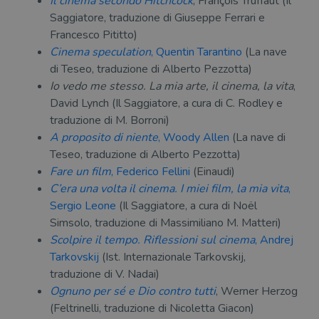
Il cinema secondo Hitchcock
, François Truffaut (Il
del
do
Saggiatore, traduzione di Giuseppe Ferrari e
cor
Francesco Pititto)
Cinema speculation
, Quentin Tarantino
(La nave
di Teseo, traduzione di Alberto Pezzotta)
Io vedo me stesso. La mia arte, il cinema, la vita
,
David Lynch (Il Saggiatore, a cura di C. Rodley e
traduzione di M. Borroni)
A proposito di niente
, Woody Allen
(La nave di
Teseo, traduzione di Alberto Pezzotta)
Fare un film
, Federico Fellini
(Einaudi)
C’era una volta il cinema. I miei film, la mia vita
,
Sergio Leone
(Il Saggiatore, a cura di Noël
Simsolo, traduzione di Massimiliano M. Matteri)
Scolpire il tempo. Riflessioni sul cinema
, Andrej
Tarkovskij
(Ist. Internazionale Tarkovskij,
traduzione di V. Nadai)
Ognuno per sé e Dio contro tutti
, Werner Herzog
(Feltrinelli, traduzione di Nicoletta Giacon)