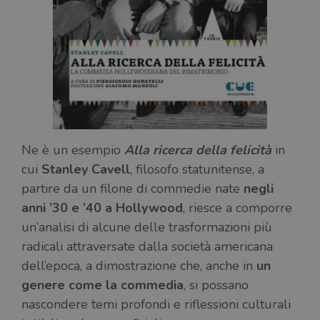
necessari.
Fornitore
/
Nome
Scadenza
Desc
Dominio
wordpress_test_cookie
Sessione
Wor
Automattic
imp
Inc.
ques
.illibraio.it
quan
alla
login
vien
util
verif
Ne è un esempio
Alla ricerca della felicità
in
bro
è im
cui
Stanley Cavell
, filosofo statunitense, a
per 
o rif
partire da un filone di commedie nate
negli
cook
anni ’30 e ’40 a Hollywood
, riesce a comporre
wordpress_sec_[hash]
.illibraio.it
Sessione
Usat
un’analisi di alcune delle trasformazioni più
gesti
sess
radicali attraversate dalla società americana
uten
sul s
dell’epoca, a dimostrazione che, anche in
un
wordpress_logged_in_[hash]
.illibraio.it
Sessione
Usat
genere come la commedia
, si possano
gesti
sess
nascondere temi profondi e riflessioni culturali
uten
sul s