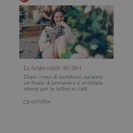
Inc.
ques
.illibraio.it
quan
alla
login
vien
util
verif
bro
è im
per 
o rif
cook
wordpress_sec_[hash]
.illibraio.it
Sessione
Usat
gesti
sess
La lunga estate dei libri
uten
sul s
Dopo i mesi di lockdown, saranno
un finale di primavera e un'estate
wordpress_logged_in_[hash]
.illibraio.it
Sessione
Usat
intensi per le lettrici e i lett…
gesti
sess
uten
sul s
EDITORIA
CookieScriptConsent
1 mese
Memo
CookieScript
stat
.illibraio.it
cons
cook
dell
il d