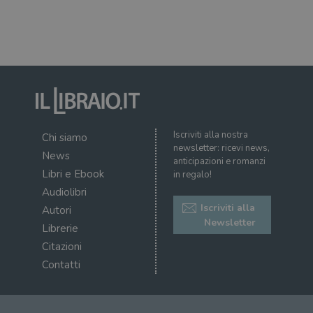
corr
msToken
.tiktok.com
1
Ques
settimana
vien
3 giorni
util
scop
aute
e si
assi
che 
rim
regis
i lor
sian
Iscriviti alla nostra
Chi siamo
qua
newsletter: ricevi news,
nav
News
attra
anticipazioni e romanzi
sito
Libri e Ebook
in regalo!
inte
con 
Audiolibri
servi
Iscriviti alla
Autori
Newsletter
Librerie
Citazioni
Contatti
Fornitore
Nome
/
Scadenza
Descrizione
Fornitore
Dominio
Fornitore
/
Nome
Scadenza
Des