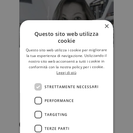
×
Questo sito web utilizza
cookie
Questo sito web utilizza i cookie per migliorare
la tua esperienza di navigazione. Utilizzando il
"Luce della Notte" di Ilaria Tuti:
nostro sito web acconsenti a tutti i cookie in
l’indagine struggente e commossa
conformità con la nostra policy per i cookie.
di Teresa Battaglia
Leggi di più
"Luce della notte", il nuovo
romanzo di Ilaria Tuti (che è stata
STRETTAMENTE NECESSARI
selezionata tra i finalisti dei pr…
PERFORMANCE
D'AUTORE
TARGETING
Francesca Cingoli
TERZE PARTI