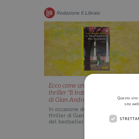
Redazione Il Libraio
Ecco come unirsi al bookclub del
thriller "Il trattamento del silenzio"
Questo sito 
di Gian Andrea Cerone
sito web
In occasione dell'uscita del nuovo
thriller di Gian Andrea Cerone (auto
STRETTA
del bestseller d'esordio "…