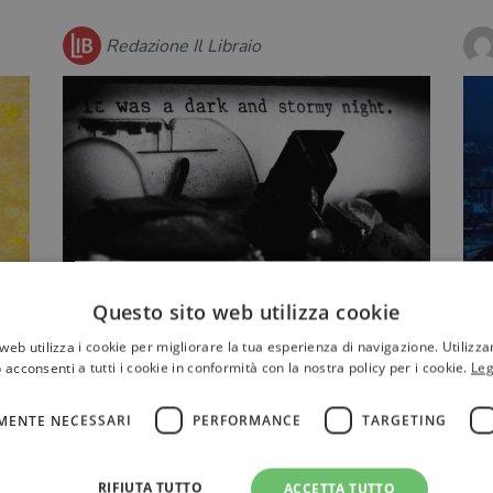
Redazione Il Libraio
Tre consigli per gli appassionati di
N
Questo sito web utilizza cookie
grandi gialli e noir
p
web utilizza i cookie per migliorare la tua esperienza di navigazione. Utilizza
c
L'avvincente noir, tra violenza,
 acconsenti a tutti i cookie in conformità con la nostra policy per i cookie.
Leg
vigliaccheria e abusi di potere di Javier
I
Cercas, il primo romanzo …
re
v
MENTE NECESSARI
PERFORMANCE
TARGETING
d
RIFIUTA TUTTO
ACCETTA TUTTO