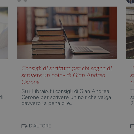
Consigli di scrittura per chi sogna di
"
scrivere un noir - di Gian Andrea
s
Cerone
n
Su ilLibraio.it i consigli di Gian Andrea
T
di
Cerone per scrivere un noir che valga
s
davvero la pena di e…
2
D'AUTORE