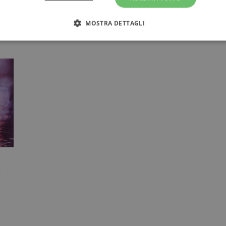
NARRATIVA
MOSTRA DETTAGLI
Strettamente necessari
Performance
Targeting
Terze parti
ri consentono le funzionalità principali del sito web come l'accesso dell'utente e la gest
to correttamente senza i cookie strettamente necessari.
Fornitore
/
Scadenza
Descrizione
Dominio
Sessione
WordPress imposta questo cookie quando accedi alla
Automattic
cookie viene utilizzato per verificare se il browser
Inc.
consentire o rifiutare i cookie.
.illibraio.it
.illibraio.it
Sessione
Usato per gestire la sessione degli utenti loggati sul 
sh]
.illibraio.it
Sessione
Usato per gestire la sessione degli utenti loggati sul 
i
1 mese
Memorizza lo stato del consenso ai cookie dell'uten
CookieScript
.illibraio.it
.tiktok.com
1
Questo cookie viene utilizzato per scopi di autentic
settimana
assicurando che gli utenti rimangano registrati e che 
3 giorni
quando navigano attraverso il sito web o interagisco